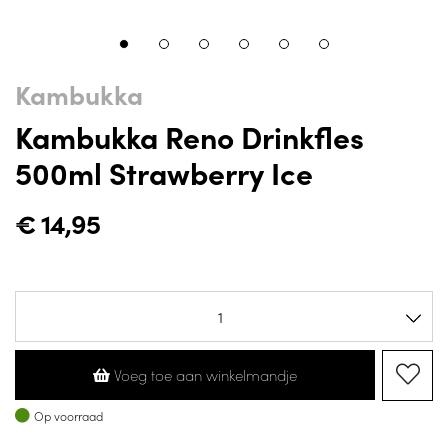
Kambukka
Kambukka Reno Drinkfles
500ml Strawberry Ice
€
14,95
Voeg toe aan winkelmandje
Op voorraad
Op voorraad