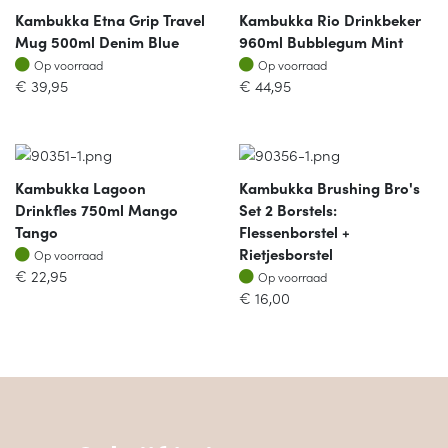
Kambukka Etna Grip Travel
Kambukka Rio Drinkbeker
Mug 500ml Denim Blue
960ml Bubblegum Mint
Op voorraad
Op voorraad
Op voorraad
Op voorraad
€
39,95
€
44,95
Kambukka Lagoon
Kambukka Brushing Bro's
Drinkfles 750ml Mango
Set 2 Borstels:
Tango
Flessenborstel +
Op voorraad
Rietjesborstel
Op voorraad
Op voorraad
€
22,95
Op voorraad
€
16,00