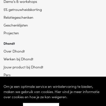
Demo's & workshops
5% getrouwheidskorting
Relatiegeschenken
Geschenklijsten
Projecten
Dhondt
Over Dhondt
Werken bij Dhondt
Jouw product bij Dhondt
Pers
Om je een optimale service en winkelervaring te bieden,
maken we gebruik van cookies. Hier vind je meer informatie
over cookies en hoe je ze kan weigeren.