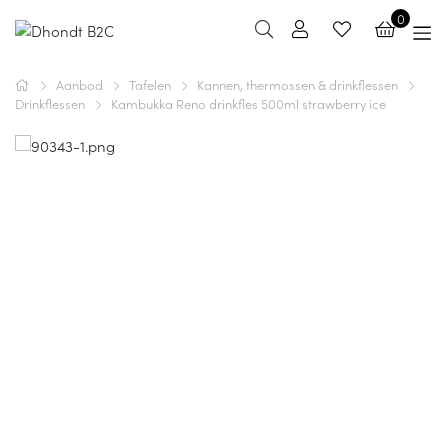
0
Aanbod
Tafelen
Kannen, thermossen & drinkflessen
Drinkflessen
Kambukka Reno drinkfles 500ml strawberry ice