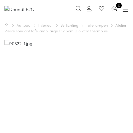
0
Aanbod
Interieur
Verlichting
Tafellampen
Atelier
Pierre Fondant tafellamp large H12.6cm D16.2cm thermo es