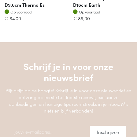
D9.6cm Thermo Es
D16cm Earth
Op voorraad
Op voorraad
Op voorraad
Op voorraad
€
64,00
€
89,00
Schrijf je in voor onze
nieuwsbrief
Blijf altijd op de hoogte! Schrijf je in voor onze nieuwsbrief en
ontvang als eerste het laatste nieuws, exclusieve
aanbiedingen en handige tips rechtstreeks in je inbox. Mis
niets en blijf verbonden!