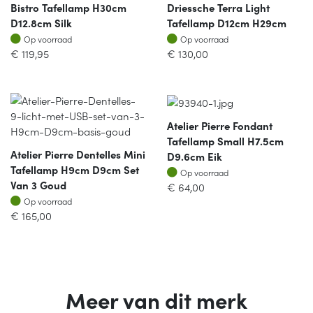
Bistro Tafellamp H30cm
Driessche Terra Light
D12.8cm Silk
Tafellamp D12cm H29cm
Op voorraad
Op voorraad
Op voorraad
Op voorraad
€
119,95
€
130,00
Atelier Pierre Fondant
Tafellamp Small H7.5cm
Atelier Pierre Dentelles Mini
D9.6cm Eik
Tafellamp H9cm D9cm Set
Op voorraad
Op voorraad
Van 3 Goud
€
64,00
Op voorraad
Op voorraad
€
165,00
Meer van dit merk