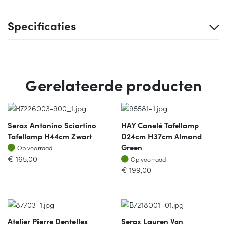
Specificaties
Gerelateerde producten
Serax Antonino Sciortino
HAY Canelé Tafellamp
Tafellamp H44cm Zwart
D24cm H37cm Almond
Op voorraad
Green
Op voorraad
Op voorraad
€
165,00
Op voorraad
€
199,00
Atelier Pierre Dentelles
Serax Lauren Van