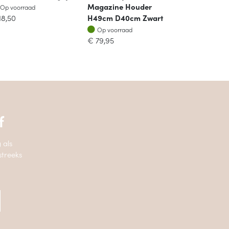
Op voorraad
Magazine Houder
Op voorraad
18,50
H49cm D40cm Zwart
Op voorraad
Op voorraad
€
79,95
f
 als
streeks