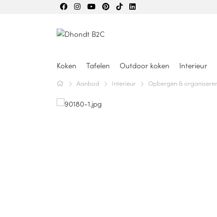
Koken
Tafelen
Outdoor koken
Interieur
Aanbod
Interieur
Opbergen & organisere