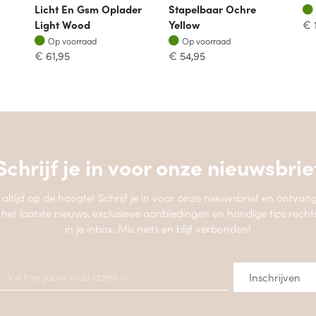
Licht En Gsm Oplader
Stapelbaar Ochre
Light Wood
Yellow
€
Op voorraad
Op voorraad
Op voorraad
Op voorraad
€
61,95
€
54,95
Schrijf je in voor onze
nieuwsbrie
jf altijd op de hoogte! Schrijf je in voor onze nieuwsbrief en ontvang
 het laatste nieuws, exclusieve aanbiedingen en handige tips recht
in je inbox. Mis niets en blijf verbonden!