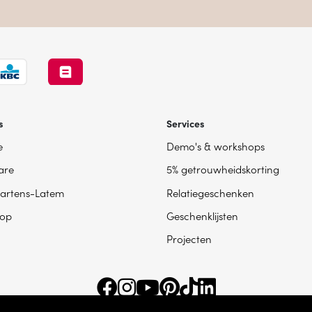
s
Services
e
Demo's & workshops
are
5% getrouwheidskorting
artens-Latem
Relatiegeschenken
op
Geschenklijsten
Projecten