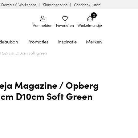
Demo's & Workshops
Klantenservice
Geschenklijsten
0
Aanmelden
Favorieten
Winkelmandje
deaubon
Promoties
Inspiratie
Merken
m B27cm D10cm soft green
Reja Magazine / Opberg
cm D10cm Soft Green