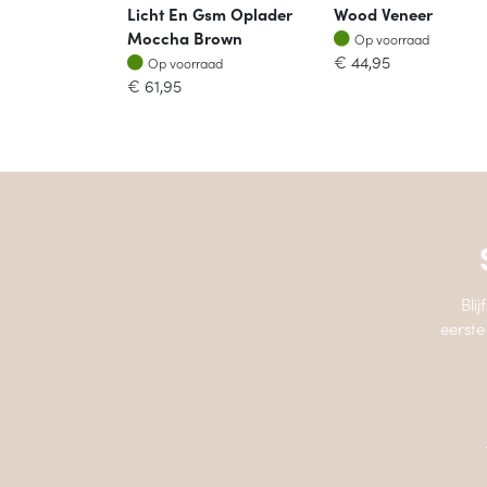
Licht En Gsm Oplader
Wood Veneer
Op voorraad
Moccha Brown
Op voorraad
Op voorraad
€
44,95
Op voorraad
€
61,95
Bli
eerste