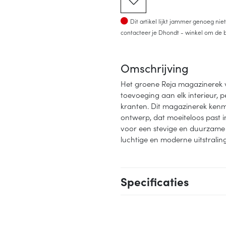
Op voorraad
Dit artikel lijkt jammer genoeg ni
contacteer je Dhondt - winkel om de b
Omschrijving
Het groene Reja magazinerek va
toevoeging aan elk interieur, p
kranten. Dit magazinerek kenmer
ontwerp, dat moeiteloos past in
voor een stevige en duurzame 
luchtige en moderne uitstraling
Specificaties