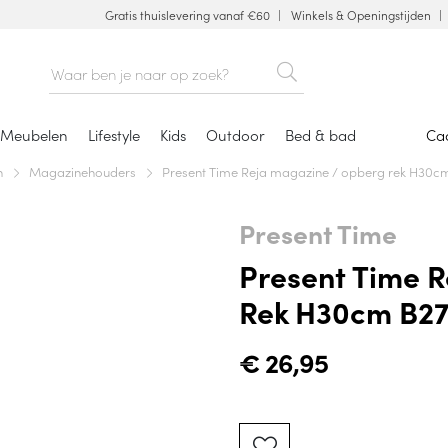
Gratis thuislevering vanaf €60
Winkels & Openingstijden
Meubelen
Lifestyle
Kids
Outdoor
Bed & bad
Ca
n
Magazinehouders
Present Time Reja magazine / opberg rek H30c
Present Time
Present Time 
Rek H30cm B27
€
26,95