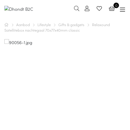
0
Aanbod
Lifestyle
Gifts & gadgets
Relaxound
Satellitebox nachtegaal 70x77x40mm classic