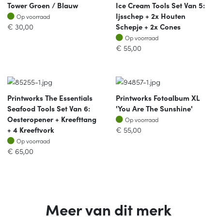
Tower Groen / Blauw
Ice Cream Tools Set Van 5:
Op voorraad
Ijsschep + 2x Houten
Op voorraad
€
30,00
Schepje + 2x Cones
Op voorraad
Op voorraad
€
55,00
Printworks The Essentials
Printworks Fotoalbum XL
Seafood Tools Set Van 6:
'you Are The Sunshine'
Op voorraad
Oesteropener + Kreefttang
Op voorraad
+ 4 Kreeftvork
€
55,00
Op voorraad
Op voorraad
€
65,00
Meer van dit merk