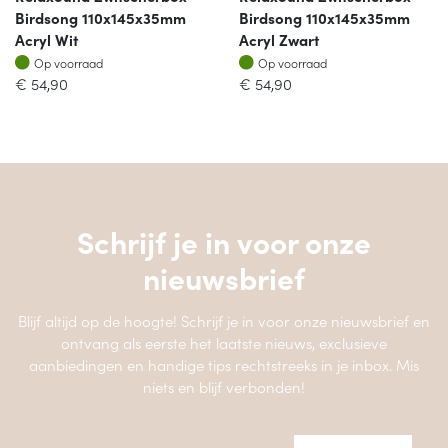
Birdsong 110x145x35mm
Birdsong 110x145x35mm
Acryl Wit
Acryl Zwart
Op voorraad
Op voorraad
Op voorraad
Op voorraad
€
54,90
€
54,90
Schrijf je in voor onze
nieuwsbrief
Blijf altijd op de hoogte! Schrijf je in voor onze nieuwsbrief en
ontvang als eerste het laatste nieuws, exclusieve
aanbiedingen en handige tips rechtstreeks in je inbox. Mis
niets en blijf verbonden!