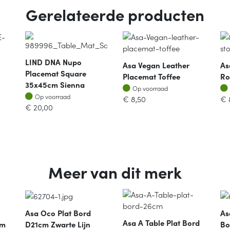
Gerelateerde producten
LIND DNA Nupo
Asa Vegan Leather
As
Placemat Square
Placemat Toffee
Ro
35x45cm Sienna
Op voorraad
Op voorraad
Op voorraad
Op voorraad
€
8,50
€
€
20,00
Meer van dit merk
Asa Oco Plat Bord
As
Asa A Table Plat Bord
cm
D21cm Zwarte Lijn
Bo