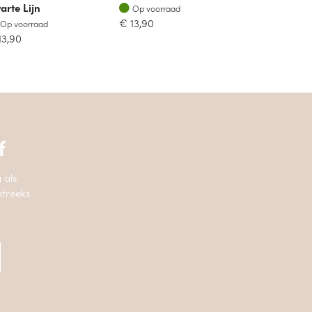
Op voorraad
arte Lijn
Op voorraad
Op voorraad
€
13,90
Op voorraad
13,90
f
 als
streeks