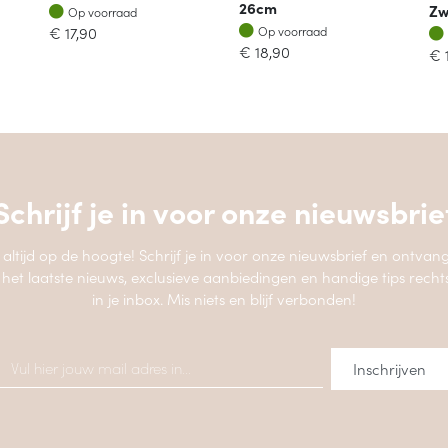
26cm
Op voorraad
Zw
Op voorraad
Op voorraad
€
17,90
Op voorraad
€
18,90
€
Schrijf je in voor onze
nieuwsbrie
jf altijd op de hoogte! Schrijf je in voor onze nieuwsbrief en ontvang
 het laatste nieuws, exclusieve aanbiedingen en handige tips recht
in je inbox. Mis niets en blijf verbonden!