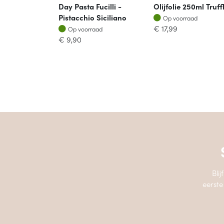
Day Pasta Fucilli -
Olijfolie 250ml Truff
Op voorraad
Pistacchio Siciliano
Op voorraad
Op voorraad
€
17,99
Op voorraad
€
9,90
Bli
eerste