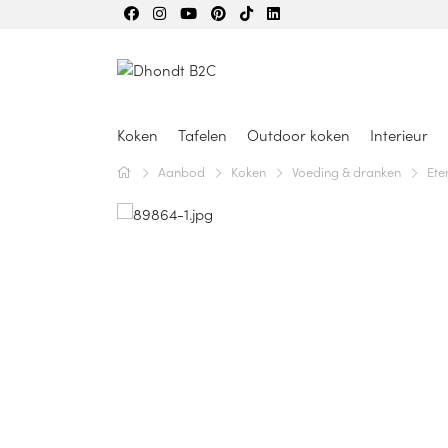
Koken
Tafelen
Outdoor koken
Interieur
Aanbod
Koken
Voeding & dranken
Et