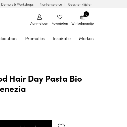
Demo's & Workshops
Klantenservice
Geschenklijsten
0
Aanmelden
Favorieten
Winkelmandje
deaubon
Promoties
Inspiratie
Merken
d Hair Day Pasta Bio
Venezia
oe aan winkelmandje