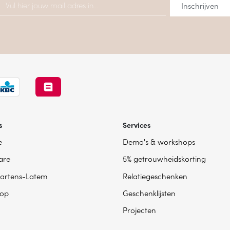
s
Services
e
Demo's & workshops
are
5% getrouwheidskorting
artens-Latem
Relatiegeschenken
op
Geschenklijsten
Projecten