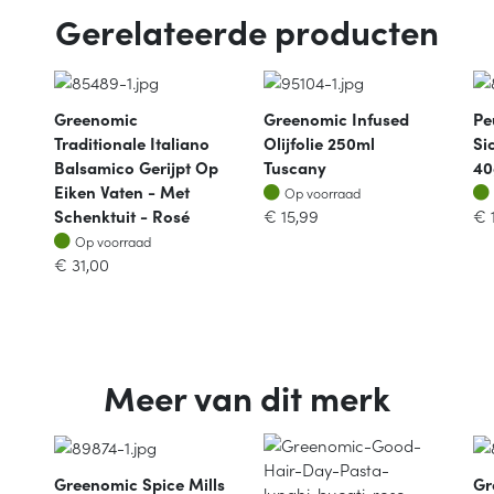
Gerelateerde producten
Greenomic
Greenomic Infused
Pe
Traditionale Italiano
Olijfolie 250ml
Si
Balsamico Gerijpt Op
Tuscany
40
Op voorraad
Eiken Vaten - Met
Op voorraad
Schenktuit - Rosé
€
15,99
€
Op voorraad
Op voorraad
€
31,00
Meer van dit merk
Greenomic Spice Mills
Gr