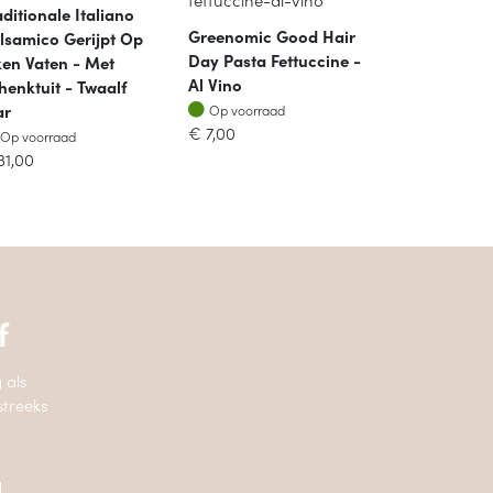
aditionale Italiano
Greenomic Good Hair
lsamico Gerijpt Op
Day Pasta Fettuccine -
ken Vaten - Met
Al Vino
henktuit - Twaalf
Op voorraad
ar
Op voorraad
€
7,00
Op voorraad
Op voorraad
31,00
f
 als
streeks