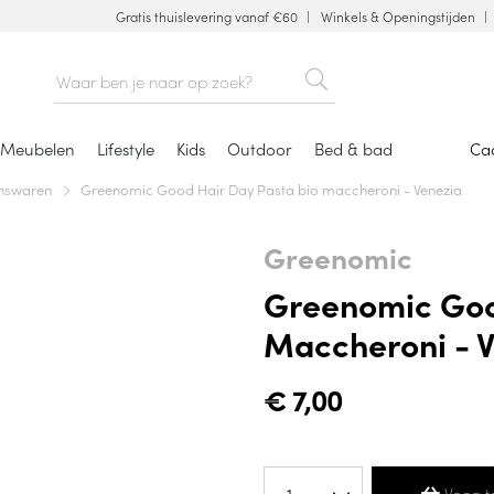
Gratis thuislevering vanaf €60
Winkels & Openingstijden
Meubelen
Lifestyle
Kids
Outdoor
Bed & bad
Ca
enswaren
Greenomic Good Hair Day Pasta bio maccheroni - Venezia
Greenomic
Greenomic Goo
Maccheroni - 
€
7,00
Voeg t