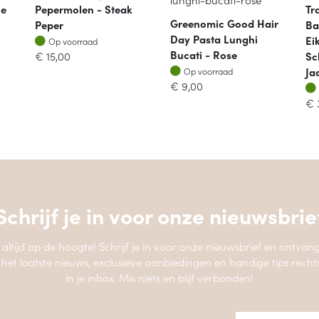
le
Pepermolen - Steak
Tr
Greenomic Good Hair
Peper
Ba
Day Pasta Lunghi
Op voorraad
Ei
Op voorraad
Bucati - Rose
€
15,00
Sc
Op voorraad
Ja
Op voorraad
€
9,00
€
Schrijf je in voor onze
nieuwsbrie
jf altijd op de hoogte! Schrijf je in voor onze nieuwsbrief en ontvang
 het laatste nieuws, exclusieve aanbiedingen en handige tips recht
in je inbox. Mis niets en blijf verbonden!