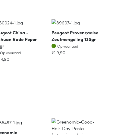
ugeot China -
Peugeot Provençaalse
chuan Rode Peper
Zoutmengeling 135gr
Op voorraad
gr
Op voorraad
Op voorraad
€
9,90
Op voorraad
14,90
eenomic