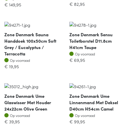
€
82,95
€
149,95
Zone Denmark Sauna
Zone Denmark Sensu
Handdoek 100x50cm Soft
Toiletborstel D11.8cm
Grey / Eucalyptus /
H41cm Taupe
Op voorraad
Terracotta
Op voorraad
Op voorraad
€
69,95
Op voorraad
€
19,95
Zone Denmark Ume
Zone Denmark Ume
Glaswisser Met Houder
Linnenmand Met Deksel
24x22cm Olive Green
D40cm H54cm Camel
Op voorraad
Op voorraad
Op voorraad
Op voorraad
€
39,95
€
99,95