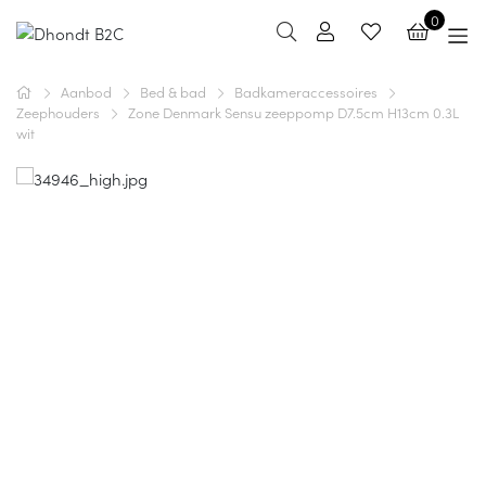
0
Aanbod
Bed & bad
Badkameraccessoires
Zeephouders
Zone Denmark Sensu zeeppomp D7.5cm H13cm 0.3L
wit