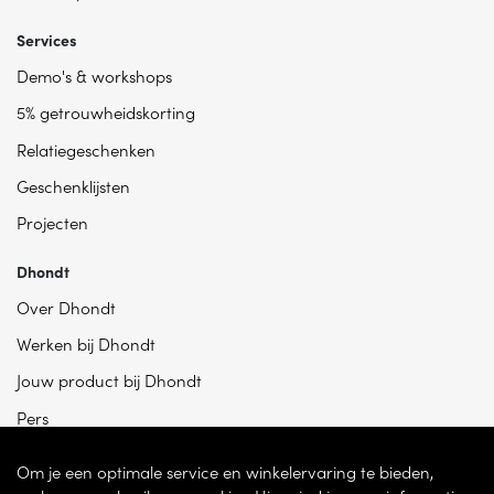
Services
Demo's & workshops
5% getrouwheidskorting
Relatiegeschenken
Geschenklijsten
Projecten
Dhondt
Over Dhondt
Werken bij Dhondt
Jouw product bij Dhondt
Pers
Om je een optimale service en winkelervaring te bieden,