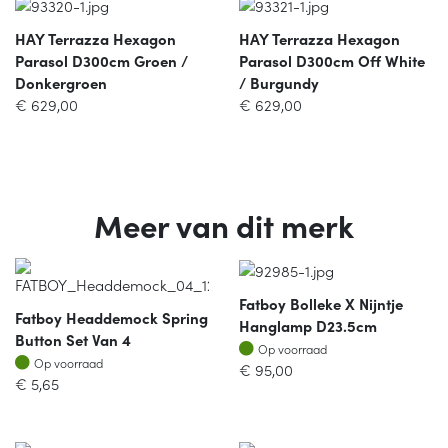
HAY Terrazza Hexagon
HAY Terrazza Hexagon
Parasol D300cm Groen /
Parasol D300cm Off White
Donkergroen
/ Burgundy
€
629,00
€
629,00
Meer van dit merk
Fatboy Bolleke X Nijntje
Fatboy Headdemock Spring
Hanglamp D23.5cm
Button Set Van 4
Op voorraad
Op voorraad
Op voorraad
Op voorraad
€
95,00
€
5,65