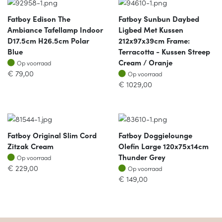
Fatboy Edison The
Fatboy Sunbun Daybed
Ambiance Tafellamp Indoor
Ligbed Met Kussen
D17.5cm H26.5cm Polar
212x97x39cm Frame:
Blue
Terracotta - Kussen Streep
Op voorraad
Cream / Oranje
Op voorraad
Op voorraad
€
79,00
Op voorraad
€
1029,00
Fatboy Original Slim Cord
Fatboy Doggielounge
Zitzak Cream
Olefin Large 120x75x14cm
Op voorraad
Thunder Grey
Op voorraad
Op voorraad
€
229,00
Op voorraad
€
149,00