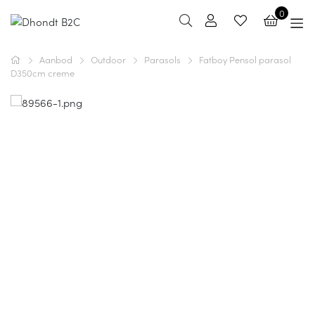
0
Aanbod
Outdoor
Parasols
Fatboy Pensol parasol
D350cm creme