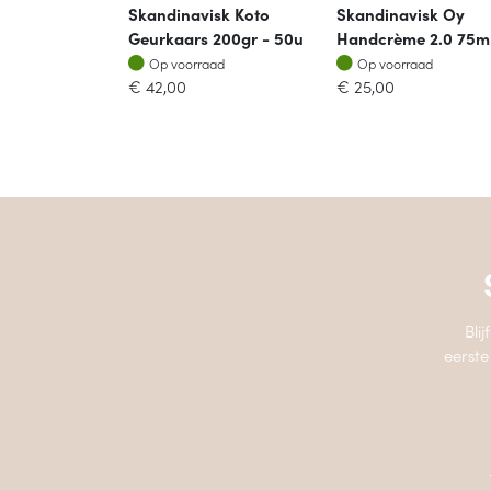
Skandinavisk Koto
Skandinavisk Oy
Geurkaars 200gr - 50u
Handcrème 2.0 75m
Op voorraad
Op voorraad
Op voorraad
Op voorraad
€
42,00
€
25,00
Bli
eerste