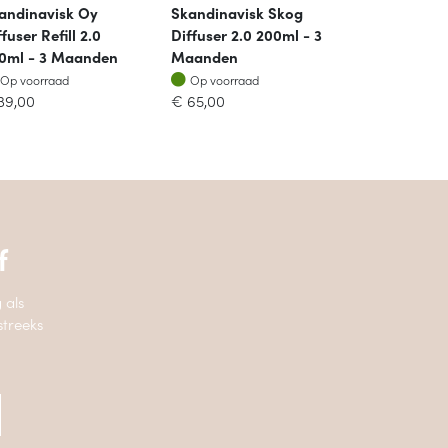
andinavisk Oy
Skandinavisk Skog
fuser Refill 2.0
Diffuser 2.0 200ml - 3
0ml - 3 Maanden
Maanden
Op voorraad
Op voorraad
Op voorraad
Op voorraad
39,00
€
65,00
f
 als
streeks