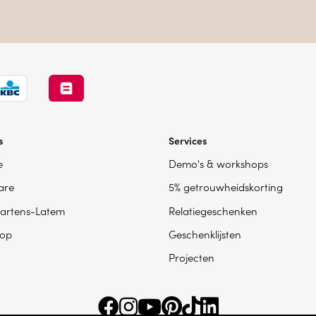
s
Services
e
Demo's & workshops
are
5% getrouwheidskorting
artens-Latem
Relatiegeschenken
op
Geschenklijsten
Projecten