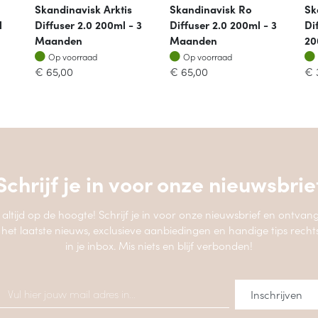
Skandinavisk Arktis
Skandinavisk Ro
Sk
l
Diffuser 2.0 200ml - 3
Diffuser 2.0 200ml - 3
Dif
Maanden
Maanden
20
Op voorraad
Op voorraad
Op voorraad
Op voorraad
€
65,00
€
65,00
€
Schrijf je in voor onze
nieuwsbrie
jf altijd op de hoogte! Schrijf je in voor onze nieuwsbrief en ontvang
 het laatste nieuws, exclusieve aanbiedingen en handige tips recht
in je inbox. Mis niets en blijf verbonden!