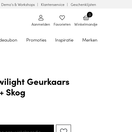
Demo's & Workshops
Klantenservice
Geschenklijsten
0
Aanmelden
Favorieten
Winkelmandje
deaubon
Promoties
Inspiratie
Merken
wilight Geurkaars
 + Skog
oe aan winkelmandje