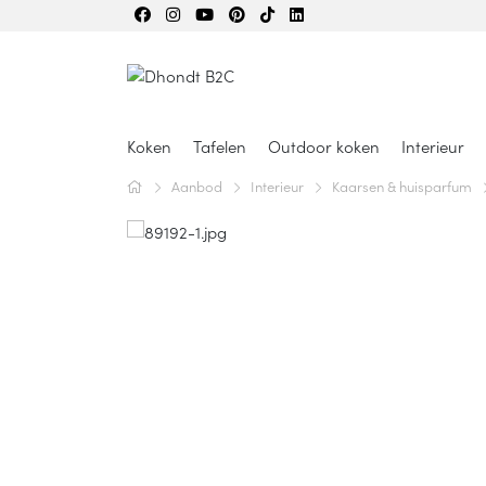
Koken
Tafelen
Outdoor koken
Interieur
Aanbod
Interieur
Kaarsen & huisparfum