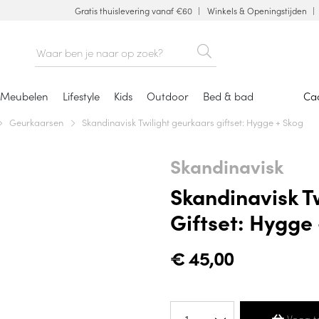
Gratis thuislevering vanaf €60
Winkels & Openingstijden
Meubelen
Lifestyle
Kids
Outdoor
Bed & bad
Ca
Geurkaarsen
Skandinavisk Twilight geurkaars giftset: Hygge + Skog
Skandinavisk
Skandinavisk T
Giftset: Hygge
€
45,00
Voeg t