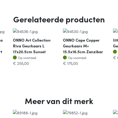
Gerelateerde producten
la
ONNO Art Collection
ONNO Cape Copper
Ii
m
Riva Geurkaars L
Geurkaars M+
Ge
rt
17x20.5cm Sunset
15.5x16.5cm Zanzibar
Op voorraad
Op voorraad
€
Op voorraad
Op voorraad
€
255,00
€
175,00
Meer van dit merk