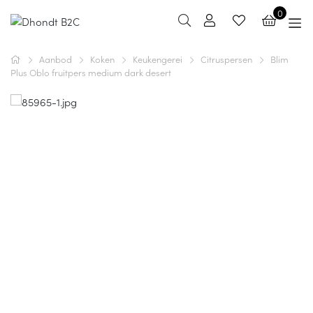
0
Aanbod
Koken
Keukengerei
Citruspersen
Blim
Plus Oblo fruitpers medium dark desert