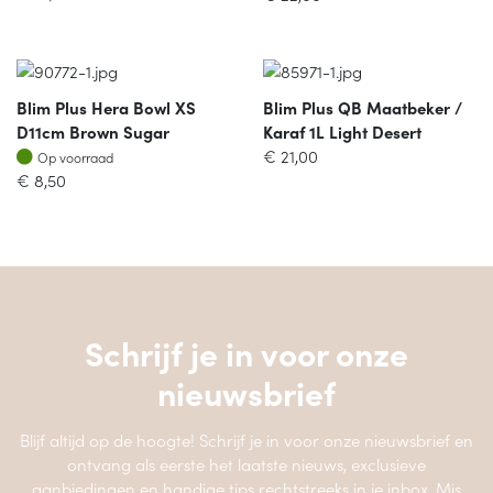
Blim Plus Hera Bowl XS
Blim Plus QB Maatbeker /
D11cm Brown Sugar
Karaf 1L Light Desert
Op voorraad
€
21,00
Op voorraad
€
8,50
Schrijf je in voor onze
nieuwsbrief
Blijf altijd op de hoogte! Schrijf je in voor onze nieuwsbrief en
ontvang als eerste het laatste nieuws, exclusieve
aanbiedingen en handige tips rechtstreeks in je inbox. Mis