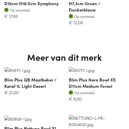
D10cm H18.5cm Symphony
H7,3cm Groen /
Op voorraad
Donkerblauw
Op voorraad
Op voorraad
€
17,95
Op voorraad
€
12,00
Meer van dit merk
Blim Plus QB Maatbeker /
Blim Plus Hera Bowl XS
Karaf 1L Light Desert
D11cm Medium Forest
Op voorraad
€
21,00
Op voorraad
€
8,50
Blim Plus Nettuno Bowl XL