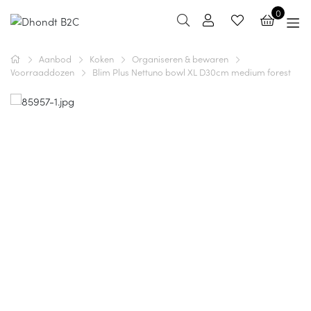
0
Aanbod
Koken
Organiseren & bewaren
Voorraaddozen
Blim Plus Nettuno bowl XL D30cm medium forest