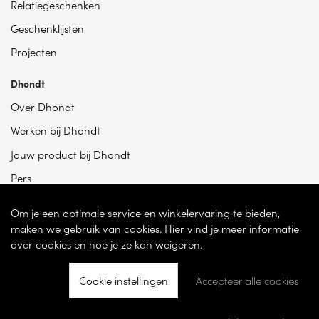
Relatiegeschenken
Geschenklijsten
Projecten
Dhondt
Over Dhondt
Werken bij Dhondt
Jouw product bij Dhondt
Pers
Om je een optimale service en winkelervaring te bieden,
maken we gebruik van cookies. Hier vind je meer informatie
over cookies en hoe je ze kan weigeren.
Cookie instellingen
Accepteer alle cookies
© 2026 - Dhondt Interieur NV – Ondernemingsnummer BE 0865 787 950 –
Torhoutsesteenweg 100, 8200 Sint-Andries -
Cookie instellingen
-