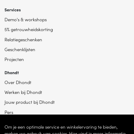
Services
Demo's & workshops
5% getrouwheidskorting
Relatiegeschenken
Geschenklijsten
Projecten
Dhondt
Over Dhondt
Werken bij Dhondt
Jouw product bij Dhondt
Pers
Om je een optimale service en winkelervaring te bieden,
maken we gebruik van cookies. Hier vind je meer informatie