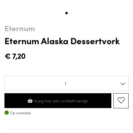
Eternum
Eternum Alaska Dessertvork
€
7,20
Voeg toe aan winkelmandje
Op voorraad
Op voorraad