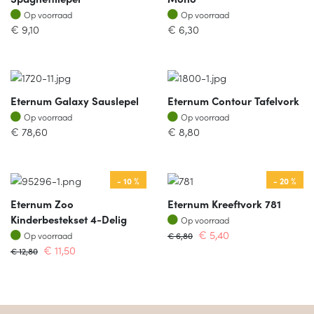
Op voorraad
Op voorraad
Op voorraad
Op voorraad
€
9,10
€
6,30
Eternum Galaxy Sauslepel
Eternum Contour Tafelvork
Op voorraad
Op voorraad
Op voorraad
Op voorraad
€
78,60
€
8,80
- 10 %
- 20 %
Eternum Zoo
Eternum Kreeftvork 781
Op voorraad
Kinderbestekset 4-Delig
Op voorraad
Op voorraad
€
5,40
Op voorraad
€
6,80
€
11,50
€
12,80