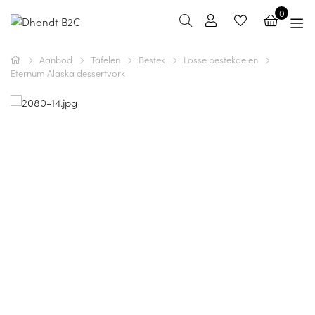
0
Aanbod
Tafelen
Bestek
Losse bestekdelen
Eternum Alaska dessertvork