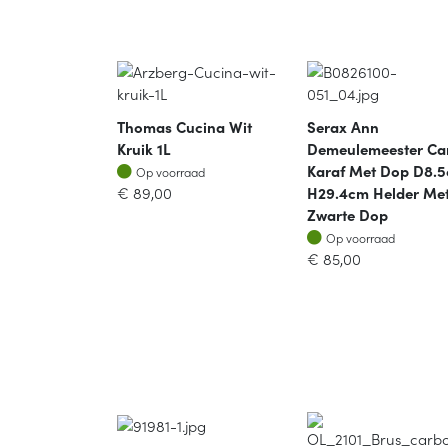
Thomas Cucina Wit
Serax Ann
Kruik 1L
Demeulemeester Ca
Op voorraad
Karaf Met Dop D8.
Op voorraad
€
89,00
H29.4cm Helder Me
Zwarte Dop
Op voorraad
Op voorraad
€
85,00