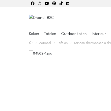
Koken
Tafelen
Outdoor koken
Interieur
Aanbod
Tafelen
Kannen, thermossen & dri