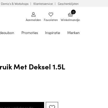
Demo's & Workshops
Klantenservice
Geschenklijsten
0
Aanmelden
Favorieten
Winkelmandje
deaubon
Promoties
Inspiratie
Merken
ruik Met Deksel 1.5L
oe aan winkelmandje