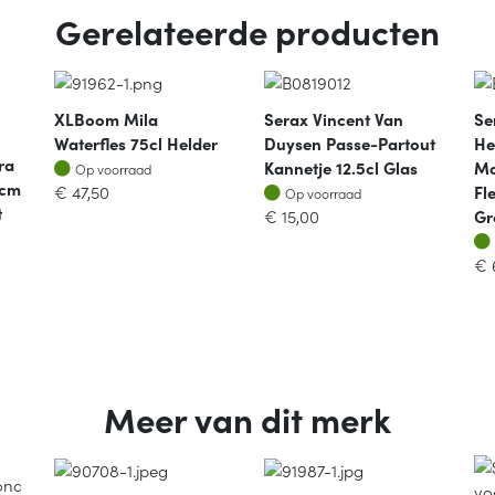
Gerelateerde producten
XLBoom Mila
Serax Vincent Van
Se
Waterfles 75cl Helder
Duysen Passe-Partout
He
ra
Op voorraad
Kannetje 12.5cl Glas
Mo
Op voorraad
5cm
Op voorraad
€
47,50
Fl
Op voorraad
t
€
15,00
Gr
€
Meer van dit merk