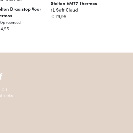
Stelton EM77 Thermos
elton Draaistop Voor
1L Soft Cloud
ermos
€
79,95
Op voorraad
Op voorraad
14,95
f
 als
streeks