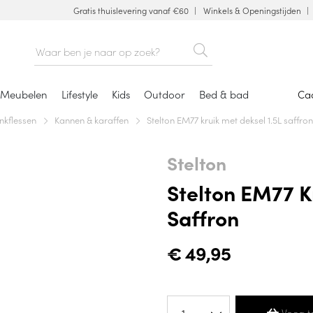
Gratis thuislevering vanaf €60
Winkels & Openingstijden
Meubelen
Lifestyle
Kids
Outdoor
Bed & bad
Ca
nkflessen
Kannen & karaffen
Stelton EM77 kruik met deksel 1.5L saffron
Stelton
Stelton EM77 K
Saffron
€
49,95
Voeg t