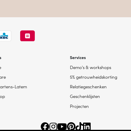
s
Services
e
Demo's & workshops
are
5% getrouwheidskorting
artens-Latem
Relatiegeschenken
op
Geschenklijsten
Projecten