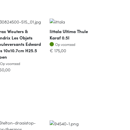
rax Wouters &
Iittala Ultima Thule
ndrix Les Objets
Karaf 0.5l
Op voorraad
uleversants Edward
Op voorraad
es 10x10.7cm H25.5
€
175,00
oen
Op voorraad
Op voorraad
60,00