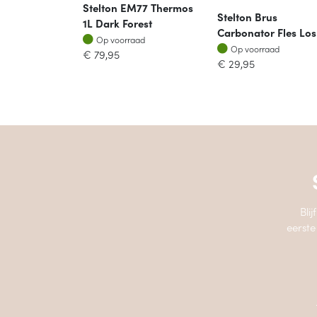
Stelton EM77 Thermos
Stelton Brus
1L Dark Forest
Carbonator Fles Los
Op voorraad
Op voorraad
Op voorraad
Op voorraad
€
79,95
€
29,95
Bli
eerste