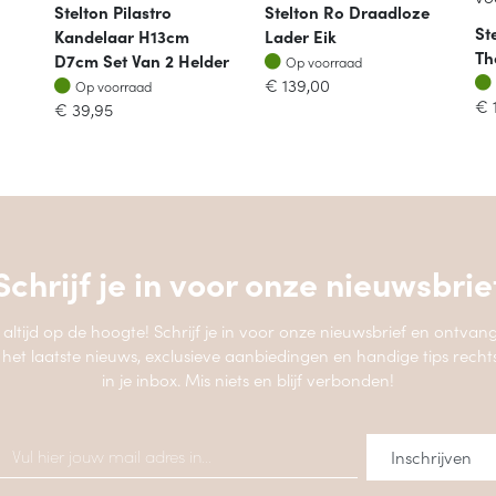
Stelton Pilastro
Stelton Ro Draadloze
St
Kandelaar H13cm
Lader Eik
Th
Op voorraad
D7cm Set Van 2 Helder
Op voorraad
Op voorraad
€
139,00
Op voorraad
€
€
39,95
Schrijf je in voor onze
nieuwsbrie
jf altijd op de hoogte! Schrijf je in voor onze nieuwsbrief en ontvang
 het laatste nieuws, exclusieve aanbiedingen en handige tips recht
in je inbox. Mis niets en blijf verbonden!