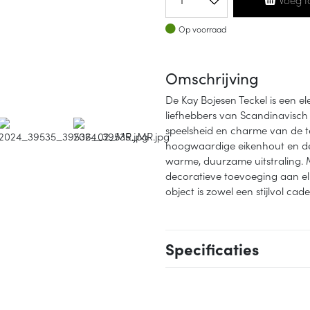
Op voorraad
Op voorraad
Omschrijving
De Kay Bojesen Teckel is een el
liefhebbers van Scandinavisch
speelsheid en charme van de te
hoogwaardige eikenhout en de
warme, duurzame uitstraling. Me
decoratieve toevoeging aan elk
object is zowel een stijlvol cade
Specificaties