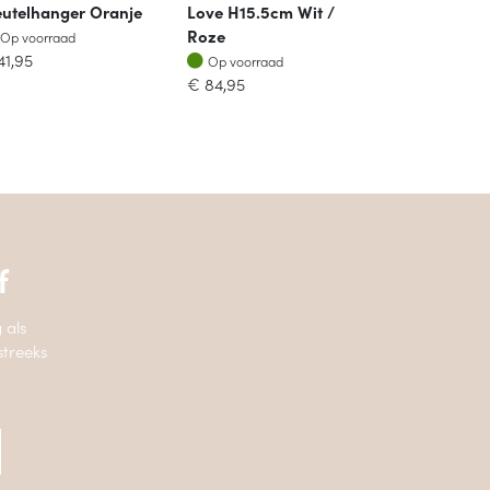
eutelhanger Oranje
Love H15.5cm Wit /
Op voorraad
Roze
Op voorraad
Op voorraad
41,95
Op voorraad
€
84,95
f
 als
streeks