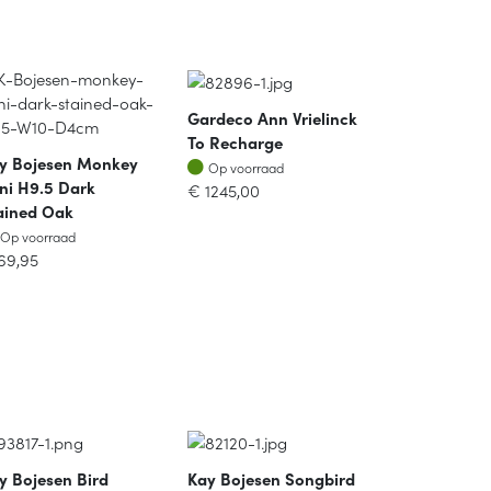
Gardeco Ann Vrielinck
To Recharge
y Bojesen Monkey
Op voorraad
Op voorraad
ni H9.5 Dark
€
1245,00
ained Oak
Op voorraad
Op voorraad
69,95
y Bojesen Bird
Kay Bojesen Songbird