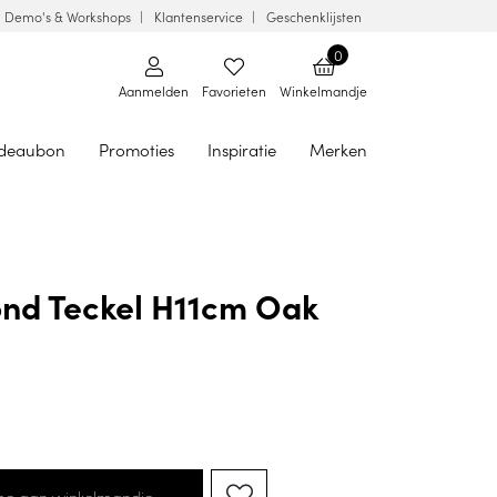
Demo's & Workshops
Klantenservice
Geschenklijsten
0
Aanmelden
Favorieten
Winkelmandje
deaubon
Promoties
Inspiratie
Merken
ond Teckel H11cm Oak
oe aan winkelmandje