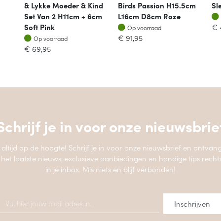
& Lykke Moeder & Kind
Birds Passion H15.5cm
Sl
Set Van 2 H11cm + 6cm
L16cm D8cm Roze
Op voorraad
Soft Pink
€
Op voorraad
Op voorraad
€
91,95
Op voorraad
€
69,95
Schrijf je in voor onze
nieuwsbrie
jf altijd op de hoogte! Schrijf je in voor onze nieuwsbrief en ontvang
 het laatste nieuws, exclusieve aanbiedingen en handige tips recht
in je inbox. Mis niets en blijf verbonden!