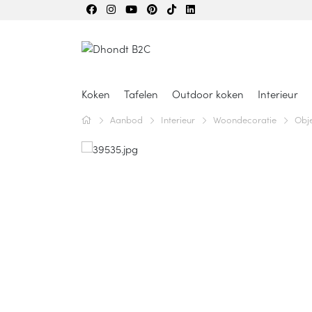
Koken
Tafelen
Outdoor koken
Interieur
Aanbod
Interieur
Woondecoratie
Obj