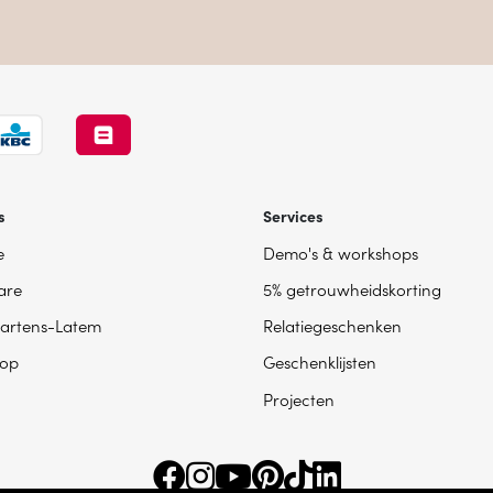
s
Services
e
Demo's & workshops
are
5% getrouwheidskorting
artens-Latem
Relatiegeschenken
op
Geschenklijsten
Projecten