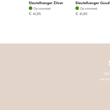
Sleutelhanger Zilver
Sleutelhanger Goud
Op voorraad
Op voorraad
Op voorraad
Op voorraad
€
41,95
€
41,95
Bli
eerste