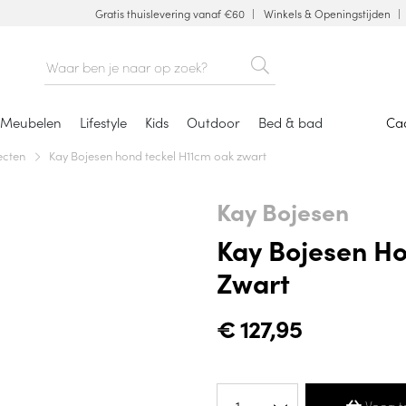
Gratis thuislevering vanaf €60
Winkels & Openingstijden
Meubelen
Lifestyle
Kids
Outdoor
Bed & bad
Ca
ecten
Kay Bojesen hond teckel H11cm oak zwart
Kay Bojesen
Kay Bojesen H
Zwart
€
127,95
Voeg t