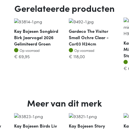
Gerelateerde producten
Kay Bojesen Songbird
Gardeco The Visitor
Birk Jaarvogel 2026
Small Ochre Clear -
Ka
Gelimiteerd Groen
Cor03 H24cm
Mi
Op voorraad
Op voorraad
Op voorraad
Op voorraad
St
€
69,95
€
118,00
€
Meer van dit merk
y
Kay Bojesen Birds Liv
Kay Bojesen Story
Ka