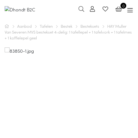
0
Aanbod
Tafelen
Bestek
Besteksets
HAY Muller
Van Severen MVS bestekset 4-delig: 1 tafellepel + 1 tafelvork + 1 tafelmes
+ 1 koffielepel geel