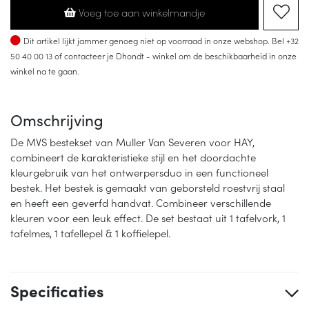
Voeg toe aan winkelmandje
Op voorraad
Dit artikel lijkt jammer genoeg niet op voorraad in onze webshop. Bel
+32
50 40 00 13
of contacteer je Dhondt - winkel om de beschikbaarheid in onze
winkel na te gaan.
Omschrijving
De MVS bestekset van Muller Van Severen voor HAY,
combineert de karakteristieke stijl en het doordachte
kleurgebruik van het ontwerpersduo in een functioneel
bestek. Het bestek is gemaakt van geborsteld roestvrij staal
en heeft een geverfd handvat. Combineer verschillende
kleuren voor een leuk effect. De set bestaat uit 1 tafelvork, 1
tafelmes, 1 tafellepel & 1 koffielepel.
Specificaties