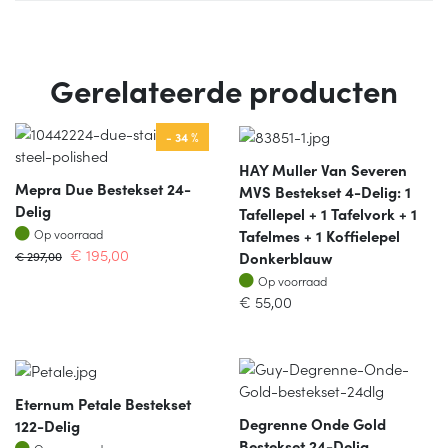
Gerelateerde producten
- 34 %
HAY Muller Van Severen
Mepra Due Bestekset 24-
MVS Bestekset 4-Delig: 1
Delig
Tafellepel + 1 Tafelvork + 1
Op voorraad
Tafelmes + 1 Koffielepel
Op voorraad
€
195,00
Donkerblauw
€
297,00
Op voorraad
Op voorraad
€
55,00
Eternum Petale Bestekset
Degrenne Onde Gold
122-Delig
Bestekset 24-Delig
Op voorraad