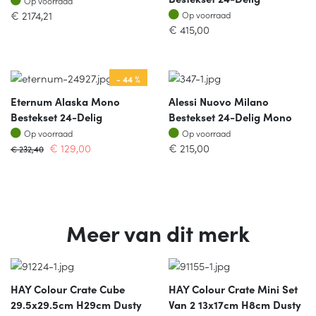
Op voorraad
Op voorraad
€
2174,21
Op voorraad
€
415,00
- 44 %
Eternum Alaska Mono
Alessi Nuovo Milano
Bestekset 24-Delig
Bestekset 24-Delig Mono
Op voorraad
Op voorraad
Op voorraad
Op voorraad
€
129,00
€
215,00
€
232,40
Meer van dit merk
HAY Colour Crate Cube
HAY Colour Crate Mini Set
29.5x29.5cm H29cm Dusty
Van 2 13x17cm H8cm Dusty