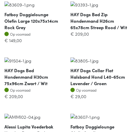
Fatboy Doggielounge
HAY Dogs Bed Zip
Olefin Large 120x75x14cm
Hondenmand H26cm
Rock Grey
65x78cm Streep Rood / Wit
Op voorraad
€
209,00
Op voorraad
€
149,00
HAY Dogs Bed
HAY Dogs Collar Flat
Hondenmand H30cm
Halsband Hond L40-65cm
75x96cm Zwart / Wit
Lavender / Groen
Op voorraad
Op voorraad
Op voorraad
Op voorraad
€
209,00
€
29,00
Alessi Lupita Voederbak
Fatboy Doggielounge