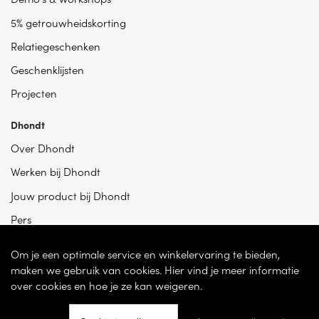
5% getrouwheidskorting
Relatiegeschenken
Geschenklijsten
Projecten
Dhondt
Over Dhondt
Werken bij Dhondt
Jouw product bij Dhondt
Pers
Om je een optimale service en winkelervaring te bieden,
maken we gebruik van cookies. Hier vind je meer informatie
over cookies en hoe je ze kan weigeren.