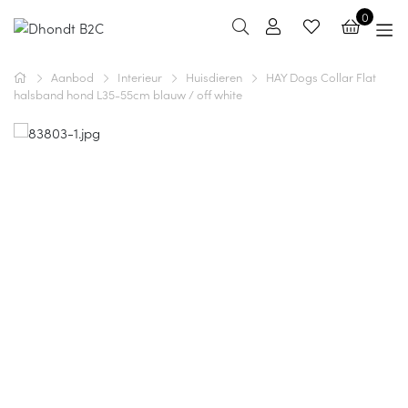
0
Aanbod
Interieur
Huisdieren
HAY Dogs Collar Flat
halsband hond L35-55cm blauw / off white