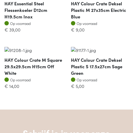
HAY Essential Steel
HAY Colour Crate Deksel
Flessenkoeler D12cm
Plastic M 27x35cm Electric
H19.5cm Inox
Blue
Op voorraad
Op voorraad
Op voorraad
Op voorraad
€
39,00
€
9,00
HAY Colour Crate M Square
HAY Colour Crate Deksel
29.5x29.5cm H15cm Off
Plastic S 17.5x27cm Sage
White
Green
Op voorraad
Op voorraad
Op voorraad
Op voorraad
€
14,00
€
5,00
Schrijf je in voor onze