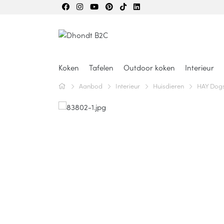
Koken
Tafelen
Outdoor koken
Interieur
Aanbod
Interieur
Huisdieren
HAY Dogs