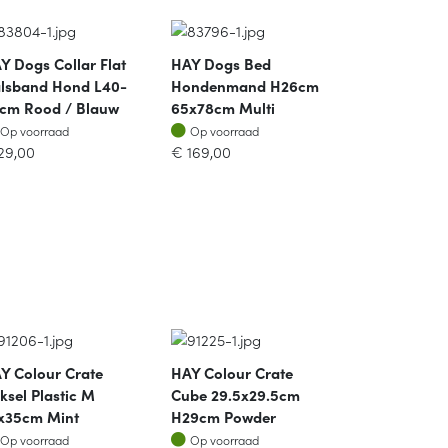
Y Dogs Collar Flat
HAY Dogs Bed
lsband Hond L40-
Hondenmand H26cm
cm Rood / Blauw
65x78cm Multi
Op voorraad
Op voorraad
Op voorraad
Op voorraad
29,00
€
169,00
Y Colour Crate
HAY Colour Crate
ksel Plastic M
Cube 29.5x29.5cm
x35cm Mint
H29cm Powder
Op voorraad
Op voorraad
Op voorraad
Op voorraad