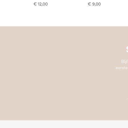
€
12,00
€
9,00
Bli
eerste