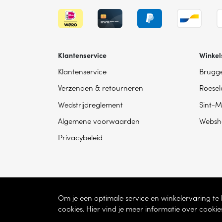
Klantenservice
Winkel
Klantenservice
Brugg
Verzenden & retourneren
Roesel
Wedstrijdreglement
Sint-M
Algemene voorwaarden
Websh
Privacybeleid
Om je een optimale service en winkelervaring t
cookies. Hier vind je meer informatie over cookie
© 2026 - Dhondt Interieur NV – Ondernem