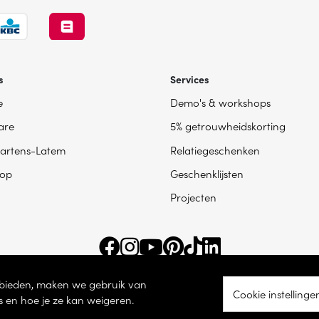
s
Services
e
Demo's & workshops
are
5% getrouwheidskorting
artens-Latem
Relatiegeschenken
op
Geschenklijsten
Projecten
e bieden, maken we gebruik van
Cookie instellinge
s en hoe je ze kan weigeren.
ingsnummer BE 0865 787 950 – Torhoutsesteenweg 100, 8200 Sint-Andries -
Coo