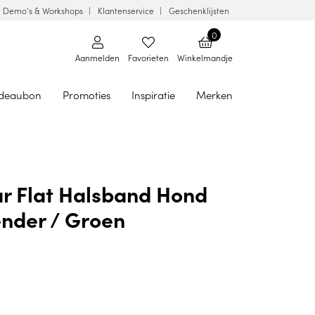
Demo's & Workshops
Klantenservice
Geschenklijsten
0
Aanmelden
Favorieten
Winkelmandje
deaubon
Promoties
Inspiratie
Merken
r Flat Halsband Hond
nder / Groen