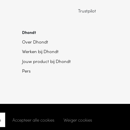
Trustpilot
Dhondt
Over Dhondt
Werken bij Dhondt
Jouw product bij Dhondt
Pers
n
Accepteer alle cookies
Weiger cookies
kie instellingen
- Ontwikkeld door
Becosoft