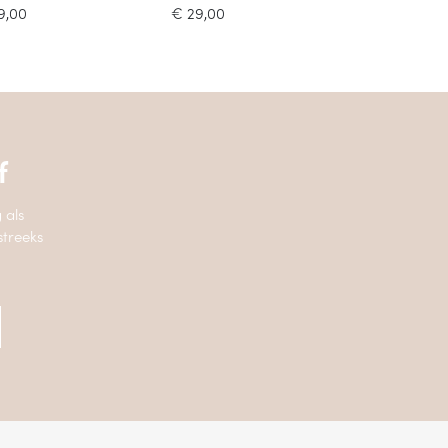
9,00
€
29,00
f
 als
streeks