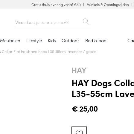
Gratis thuislevering vanaf €60
Winkels & Openingstijden
Meubelen
Lifestyle
Kids
Outdoor
Bed & bad
Ca
 Collar Flat halsband hond L35-55cm lavender / groen
HAY
HAY Dogs Colla
L35-55cm Lave
€
25,00