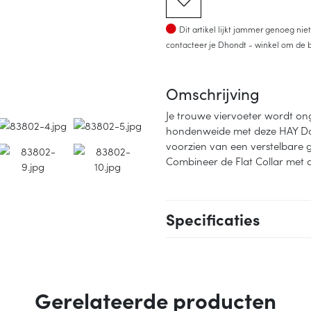
Op voorraad
Dit artikel lijkt jammer genoeg ni
contacteer je Dhondt - winkel om de b
Omschrijving
Je trouwe viervoeter wordt ong
hondenweide met deze HAY Dogs 
voorzien van een verstelbare g
Combineer de Flat Collar met d
Specificaties
Gerelateerde producten