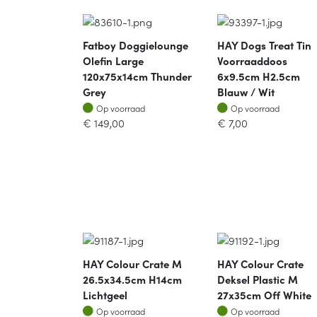
Fatboy Doggielounge
HAY Dogs Treat Tin
Olefin Large
Voorraaddoos
120x75x14cm Thunder
6x9.5cm H2.5cm
Grey
Blauw / Wit
Op voorraad
Op voorraad
Op voorraad
Op voorraad
€
149,00
€
7,00
HAY Colour Crate M
HAY Colour Crate
26.5x34.5cm H14cm
Deksel Plastic M
Lichtgeel
27x35cm Off White
Op voorraad
Op voorraad
Op voorraad
Op voorraad