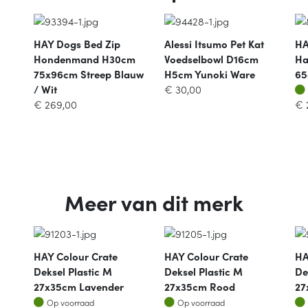
HAY Dogs Bed Zip
Alessi Itsumo Pet Kat
HA
Hondenmand H30cm
Voedselbowl D16cm
Ha
75x96cm Streep Blauw
H5cm Yunoki Ware
65
/ Wit
€
30,00
€
269,00
€
Meer van dit merk
HAY Colour Crate
HAY Colour Crate
HA
Deksel Plastic M
Deksel Plastic M
De
27x35cm Lavender
27x35cm Rood
27
Op voorraad
Op voorraad
Op voorraad
Op voorraad