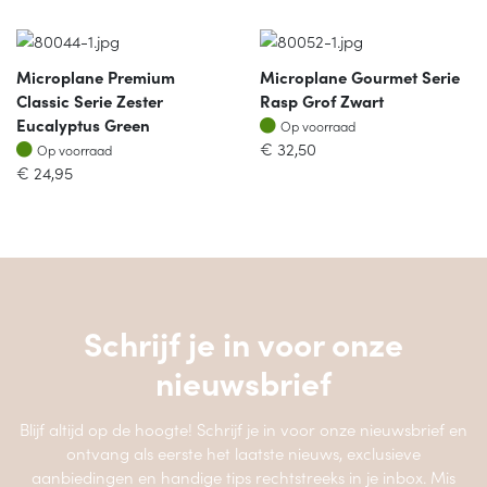
Microplane Premium
Microplane Gourmet Serie
Classic Serie Zester
Rasp Grof Zwart
Op voorraad
Eucalyptus Green
Op voorraad
Op voorraad
€
32,50
Op voorraad
€
24,95
Schrijf je in voor onze
nieuwsbrief
Blijf altijd op de hoogte! Schrijf je in voor onze nieuwsbrief en
ontvang als eerste het laatste nieuws, exclusieve
aanbiedingen en handige tips rechtstreeks in je inbox. Mis