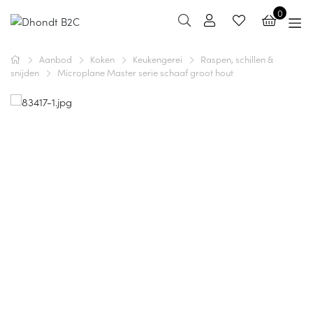
0
Aanbod
Koken
Keukengerei
Raspen, schillen &
snijden
Microplane Master serie schaaf groot hout