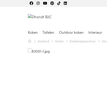
Koken
Tafelen
Outdoor koken
Interieur
Aanbod
Koken
Keukenapparatuur
Va