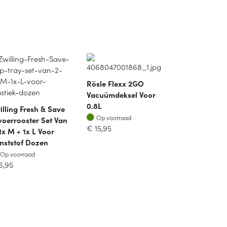
Rösle Flexx 2GO
Vacuümdeksel Voor
0.8L
illing Fresh & Save
Op voorraad
Op voorraad
voerrooster Set Van
€
15,95
 1x M + 1x L Voor
nststof Dozen
Op voorraad
Op voorraad
6,95