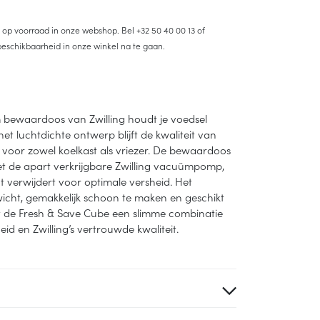
et op voorraad in onze webshop. Bel
+32 50 40 00 13
of
eschikbaarheid in onze winkel na te gaan.
bewaardoos van Zwilling houdt je voedsel
het luchtdichte ontwerp blijft de kwaliteit van
 voor zowel koelkast als vriezer. De bewaardoos
et de apart verkrijgbare Zwilling vacuümpomp,
 verwijdert voor optimale versheid. Het
wicht, gemakkelijk schoon te maken en geschikt
dt de Fresh & Save Cube een slimme combinatie
id en Zwilling’s vertrouwde kwaliteit.