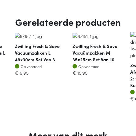
Gerelateerde producten
e
Zwilling Fresh & Save
Zwilling Fresh & Save
s L
Vacuümzakken L
Vacuümzakken M
49x30cm Set Van 3
35x25cm Set Van 10
Zw
Op voorraad
Op voorraad
Op voorraad
Op voorraad
Af
€
6,95
€
15,95
2:
Ku
€
Meer van dit merk