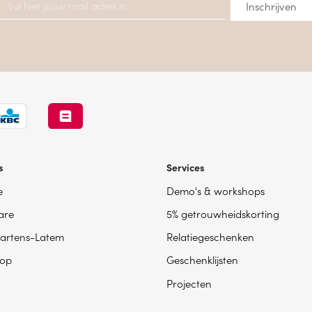
s
Services
e
Demo's & workshops
are
5% getrouwheidskorting
artens-Latem
Relatiegeschenken
op
Geschenklijsten
Projecten