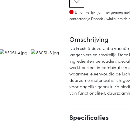
Op voorraad
Dit artikel lijkt jammer genoeg ni
contacteer je Dhondt - winkel om de b
Omschrijving
De Fresh & Save Cube vacuüm 
langer vers en smakelijk. Door 
ingrediënten behouden, ideaal
werkt perfect in combinatie m
waarmee je eenvoudig de lucht
duurzame materiaal is lichtge
voor dagelijks gebruik. Zo bie
van functionaliteit, duurzaamhe
Specificaties