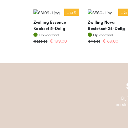
- 33 %
- 25
Zwilling Essence
Zwilling Nova
Kookset 5-Delig
Bestekset 24-Delig
Op voorraad
Op voorraad
Op voorraad
Op voorraad
€
199,00
€
89,00
€
299,00
€
119,00
Bli
eerste