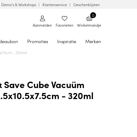
Demo's & Workshops
Klantenservice
Geschenklijsten
0
Aanmelden
Favorieten
Winkelmandje
deaubon
Promoties
Inspiratie
Merken
5x7.5cm - 320ml
 & Save Cube Vacuüm
.5x10.5x7.5cm - 320ml