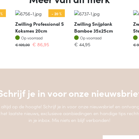
 %
- 20 %
Zwilling Professional S
Zwilling Snijplank
Zw
Koksmes 20cm
Bamboe 35x25cm
St
Op voorraad
Op voorraad
Op voorraad
Op voorraad
€
86,95
€
44,95
€
109,00
€
9
Schrijf je in voor onze
nieuwsbrie
jf altijd op de hoogte! Schrijf je in voor onze nieuwsbrief en ontvang
 het laatste nieuws, exclusieve aanbiedingen en handige tips recht
in je inbox. Mis niets en blijf verbonden!