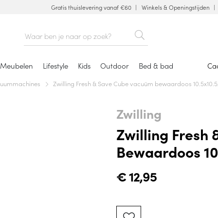
Gratis thuislevering vanaf €60
Winkels & Openingstijden
Meubelen
Lifestyle
Kids
Outdoor
Bed & bad
Ca
cuummachines
Zwilling Fresh & Save Cube vacuüm bewaardoos 10.5x10.
Zwilling
Zwilling Fresh
Bewaardoos 10
€
12,95