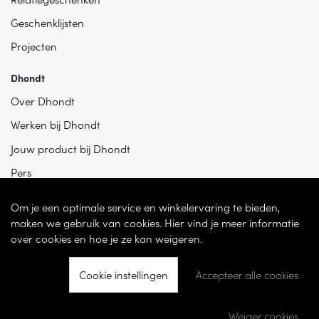
Geschenklijsten
Projecten
Dhondt
Over Dhondt
Werken bij Dhondt
Jouw product bij Dhondt
Pers
Om je een optimale service en winkelervaring te bieden,
maken we gebruik van cookies. Hier vind je meer informatie
over cookies en hoe je ze kan weigeren.
Cookie instellingen
Accepteer alle cookies
© 2026 - Dhondt Interieur NV – Ondernemingsnummer BE 0865 787 950 –
Torhoutsesteenweg 100, 8200 Sint-Andries -
Cookie instellingen
-
Weiger cookies