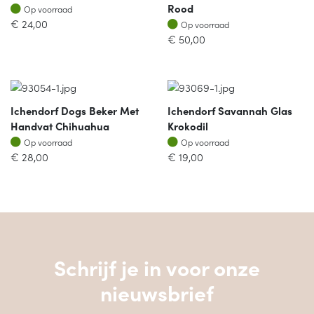
Op voorraad
Rood
Op voorraad
Op voorraad
€
24,00
Op voorraad
€
50,00
Ichendorf Dogs Beker Met
Ichendorf Savannah Glas
Handvat Chihuahua
Krokodil
Op voorraad
Op voorraad
Op voorraad
Op voorraad
€
28,00
€
19,00
Schrijf je in voor onze
nieuwsbrief