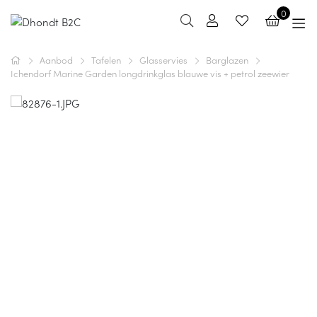
0
Aanbod
Tafelen
Glasservies
Barglazen
Ichendorf Marine Garden longdrinkglas blauwe vis + petrol zeewier