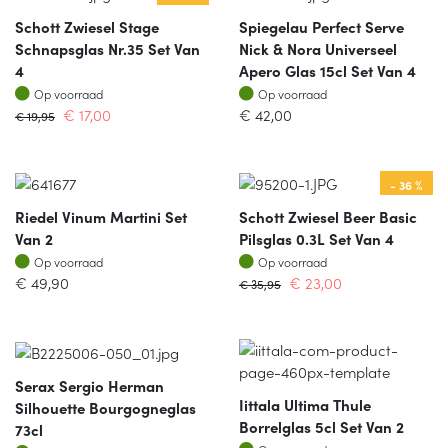
Schott Zwiesel Stage
Spiegelau Perfect Serve
Schnapsglas Nr.35 Set Van
Nick & Nora Universeel
4
Apero Glas 15cl Set Van 4
Op voorraad
Op voorraad
Op voorraad
Op voorraad
€
17,00
€
42,00
€
19,95
- 36 %
Riedel Vinum Martini Set
Schott Zwiesel Beer Basic
Van 2
Pilsglas 0.3L Set Van 4
Op voorraad
Op voorraad
Op voorraad
Op voorraad
€
49,90
€
23,00
€
35,95
Serax Sergio Herman
Iittala Ultima Thule
Silhouette Bourgogneglas
Borrelglas 5cl Set Van 2
73cl
Op voorraad