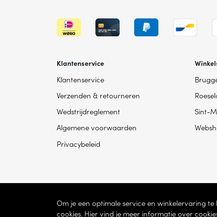
Klantenservice
Winkel
Klantenservice
Brugg
Verzenden & retourneren
Roesel
Wedstrijdreglement
Sint-M
Algemene voorwaarden
Websh
Privacybeleid
Om je een optimale service en winkelervaring t
cookies. Hier vind je meer informatie over cookie
© 2026 - Dhondt Interieur NV – Ondernem