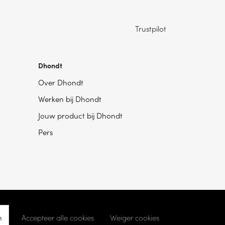
Trustpilot
Dhondt
Over Dhondt
Werken bij Dhondt
Jouw product bij Dhondt
Pers
n
Accepteer alle cookies
Weiger cookies
kie instellingen
- Ontwikkeld door
Becosoft