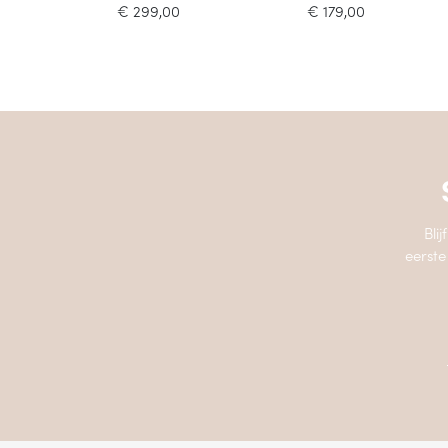
€
299,00
€
179,00
Bli
eerste