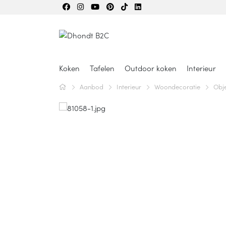
Koken
Tafelen
Outdoor koken
Interieur
Aanbod
Interieur
Woondecoratie
Obj