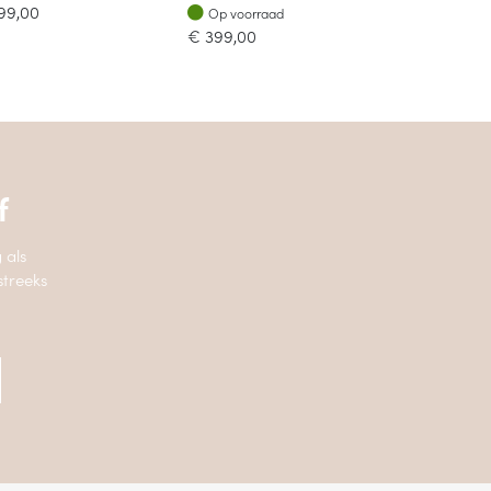
Op voorraad
99,00
Op voorraad
€
399,00
f
 als
streeks