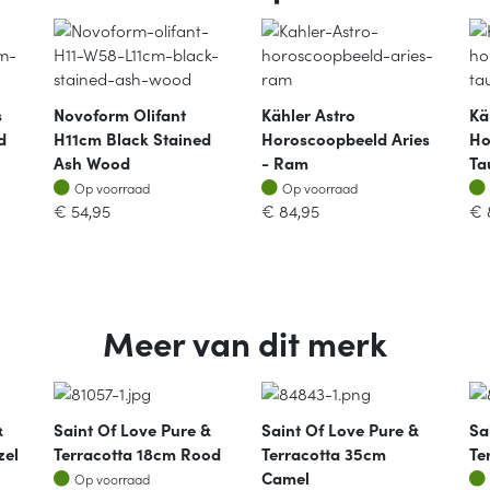
s
Novoform Olifant
Kähler Astro
Kä
d
H11cm Black Stained
Horoscoopbeeld Aries
Ho
Ash Wood
- Ram
Ta
Op voorraad
Op voorraad
Op voorraad
Op voorraad
€
54,95
€
84,95
€
Meer van dit merk
&
Saint Of Love Pure &
Saint Of Love Pure &
Sa
zel
Terracotta 18cm Rood
Terracotta 35cm
Te
Op voorraad
Camel
Op voorraad