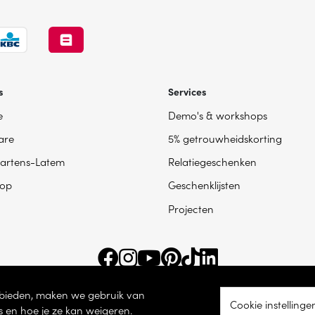
s
Services
e
Demo's & workshops
are
5% getrouwheidskorting
artens-Latem
Relatiegeschenken
op
Geschenklijsten
Projecten
e bieden, maken we gebruik van
Cookie instellinge
s en hoe je ze kan weigeren.
ingsnummer BE 0865 787 950 – Torhoutsesteenweg 100, 8200 Sint-Andries -
Coo