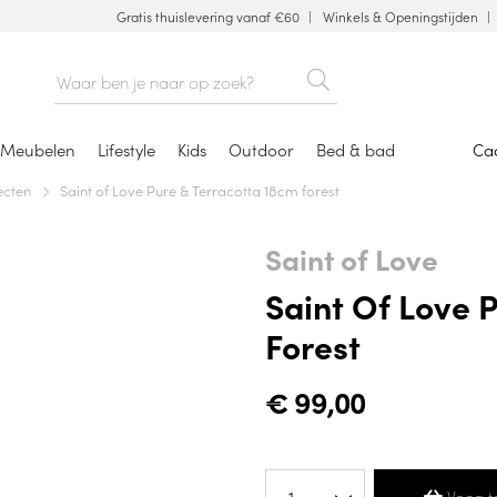
Gratis thuislevering vanaf €60
Winkels & Openingstijden
Meubelen
Lifestyle
Kids
Outdoor
Bed & bad
Ca
ecten
Saint of Love Pure & Terracotta 18cm forest
Saint of Love
Saint Of Love 
Forest
€
99,00
Voeg t