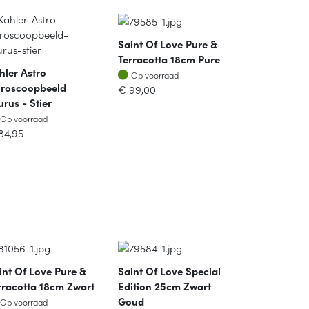
Saint Of Love Pure &
Terracotta 18cm Pure
hler Astro
Op voorraad
Op voorraad
roscoopbeeld
€
99,00
urus - Stier
Op voorraad
Op voorraad
84,95
int Of Love Pure &
Saint Of Love Special
rracotta 18cm Zwart
Edition 25cm Zwart
Op voorraad
Goud
Op voorraad