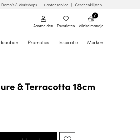
Demo's & Workshops
Klantenservice
Geschenklijsten
0
Aanmelden
Favorieten
Winkelmandje
deaubon
Promoties
Inspiratie
Merken
Pure & Terracotta 18cm
oe aan winkelmandje