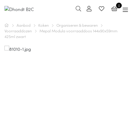
0
Aanbod
Koken
Organiseren & bewaren
Voorraaddozen
Mepal Modula voorraaddoos 144x90x59mm
425ml zwart