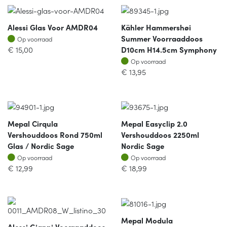
Alessi Glas Voor AMDR04
Kähler Hammershøi
Op voorraad
Summer Voorraaddoos
Op voorraad
€
15,00
D10cm H14.5cm Symphony
Op voorraad
Op voorraad
€
13,95
Mepal Cirqula
Mepal Easyclip 2.0
Vershouddoos Rond 750ml
Vershouddoos 2250ml
Glas / Nordic Sage
Nordic Sage
Op voorraad
Op voorraad
Op voorraad
Op voorraad
€
12,99
€
18,99
Mepal Modula
Alessi Gianni Voorraaddoos