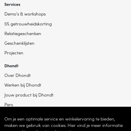
Services
Demo's & workshops
5% getrouwheidskorting
Relatiegeschenken
Geschenklijsten
Projecten
Dhondt
Over Dhondt
Werken bij Dhondt
Jouw product bij Dhondt
Pers
Om je een optimale service en winkelervaring te bieden,
maken we gebruik van cookies. Hier vind je meer informatie