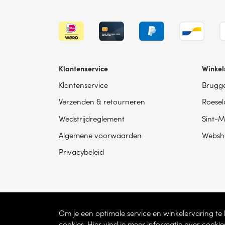
Klantenservice
Winkel
Klantenservice
Brugg
Verzenden & retourneren
Roesel
Wedstrijdreglement
Sint-M
Algemene voorwaarden
Websh
Privacybeleid
Om je een optimale service en winkelervaring t
cookies. Hier vind je meer informatie over cookie
© 2026 - Dhondt Interieur NV – Ondernem