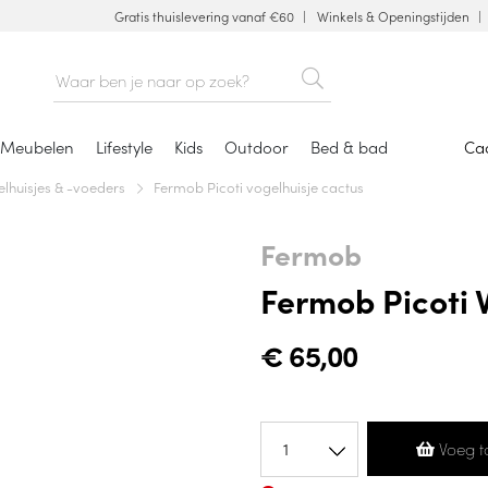
Gratis thuislevering vanaf €60
Winkels & Openingstijden
Meubelen
Lifestyle
Kids
Outdoor
Bed & bad
Ca
elhuisjes & -voeders
Fermob Picoti vogelhuisje cactus
Fermob
Fermob Picoti 
€
65,00
Voeg t