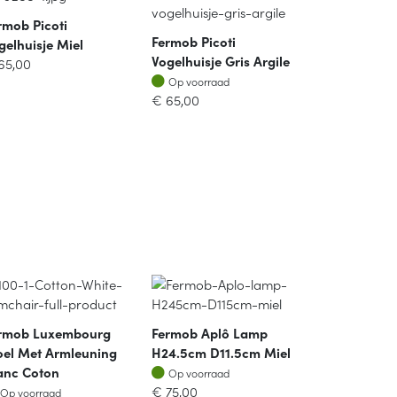
rmob Picoti
Fermob Picoti
gelhuisje Miel
Vogelhuisje Gris Argile
65,00
Op voorraad
Op voorraad
€
65,00
rmob Luxembourg
Fermob Aplô Lamp
oel Met Armleuning
H24.5cm D11.5cm Miel
Op voorraad
anc Coton
Op voorraad
Op voorraad
€
75,00
Op voorraad