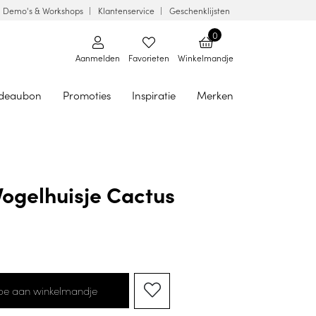
Demo's & Workshops
Klantenservice
Geschenklijsten
0
Aanmelden
Favorieten
Winkelmandje
deaubon
Promoties
Inspiratie
Merken
Vogelhuisje Cactus
oe aan winkelmandje