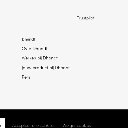
Trustpilot
Dhondt
Over Dhondt
Werken bij Dhondt
Jouw product bij Dhondt
Pers
n
Accepteer alle cookies
Weiger cookies
kie instellingen
- Ontwikkeld door
Becosoft