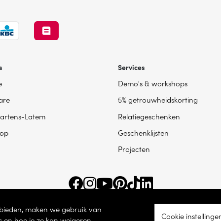
s
Services
e
Demo's & workshops
are
5% getrouwheidskorting
artens-Latem
Relatiegeschenken
op
Geschenklijsten
Projecten
e bieden, maken we gebruik van
Cookie instellinge
s en hoe je ze kan weigeren.
ingsnummer BE 0865 787 950 – Torhoutsesteenweg 100, 8200 Sint-Andries -
Coo