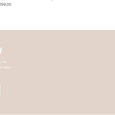
299,00
f
 als
streeks