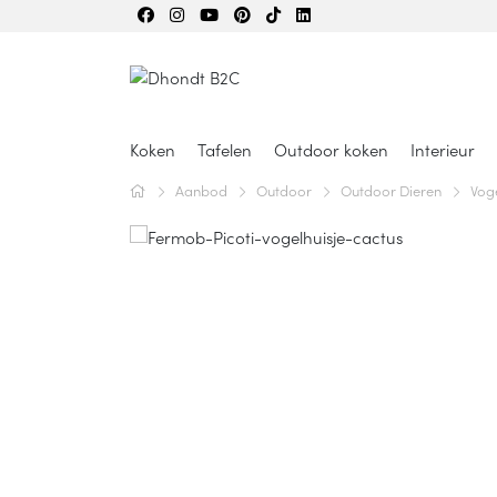
Koken
Tafelen
Outdoor koken
Interieur
Aanbod
Outdoor
Outdoor Dieren
Vog