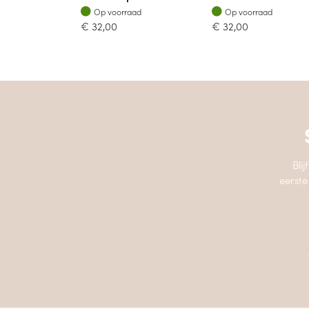
Op voorraad
Op voorraad
Op voorraad
Op voorraad
€
32,00
€
32,00
Bli
eerste