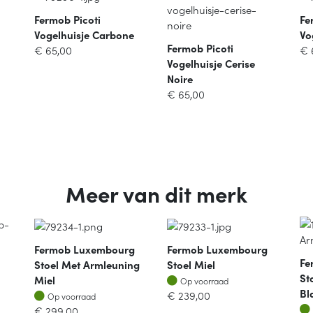
Fermob Picoti
Fe
Vogelhuisje Carbone
Vo
Fermob Picoti
€
65,00
€
Vogelhuisje Cerise
Noire
€
65,00
Meer van dit merk
Fermob Luxembourg
Fermob Luxembourg
Fe
Stoel Met Armleuning
Stoel Miel
St
Op voorraad
Miel
Op voorraad
Bl
Op voorraad
€
239,00
Op voorraad
€
299,00