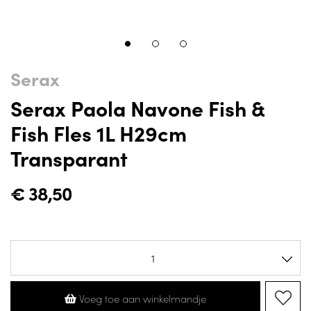
Serax
Serax Paola Navone Fish &
Fish Fles 1L H29cm
Transparant
€
38,50
Voeg toe aan winkelmandje