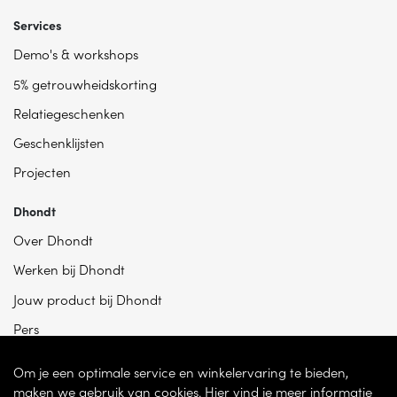
Services
Demo's & workshops
5% getrouwheidskorting
Relatiegeschenken
Geschenklijsten
Projecten
Dhondt
Over Dhondt
Werken bij Dhondt
Jouw product bij Dhondt
Pers
Om je een optimale service en winkelervaring te bieden,
maken we gebruik van cookies. Hier vind je meer informatie