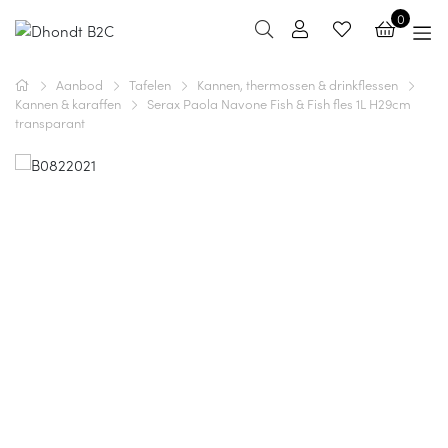
0
Aanbod
Tafelen
Kannen, thermossen & drinkflessen
Kannen & karaffen
Serax Paola Navone Fish & Fish fles 1L H29cm
transparant