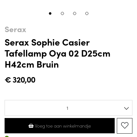
Serax
Serax Sophie Casier
Tafellamp Oya 02 D25cm
H42cm Bruin
€
320,00
Voeg toe aan winkelmandje
Op voorraad