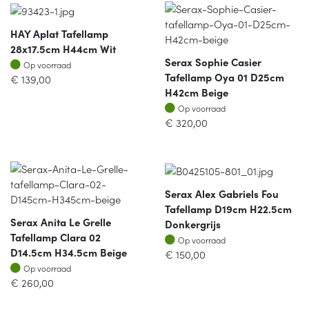
HAY Aplat Tafellamp
28x17.5cm H44cm Wit
Serax Sophie Casier
Op voorraad
Op voorraad
Tafellamp Oya 01 D25cm
€
139,00
H42cm Beige
Op voorraad
Op voorraad
€
320,00
Serax Alex Gabriels Fou
Tafellamp D19cm H22.5cm
Serax Anita Le Grelle
Donkergrijs
Tafellamp Clara 02
Op voorraad
Op voorraad
D14.5cm H34.5cm Beige
€
150,00
Op voorraad
Op voorraad
€
260,00