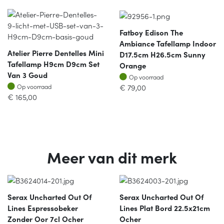
Fatboy Edison The
Ambiance Tafellamp Indoor
Atelier Pierre Dentelles Mini
D17.5cm H26.5cm Sunny
Tafellamp H9cm D9cm Set
Orange
Van 3 Goud
Op voorraad
Op voorraad
Op voorraad
€
79,00
Op voorraad
€
165,00
Meer van dit merk
Serax Uncharted Out Of
Serax Uncharted Out Of
Lines Espressobeker
Lines Plat Bord 22.5x21cm
Zonder Oor 7cl Ocher
Ocher