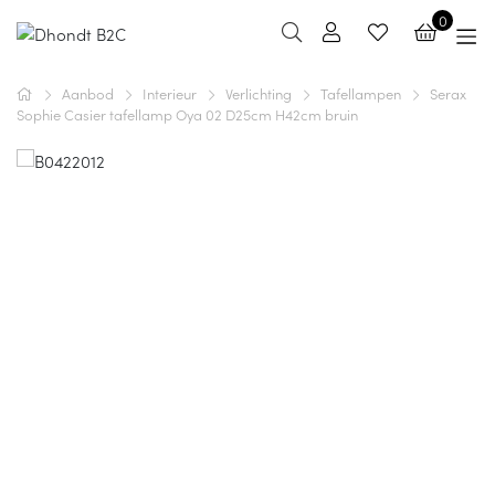
0
Aanbod
Interieur
Verlichting
Tafellampen
Serax
Sophie Casier tafellamp Oya 02 D25cm H42cm bruin