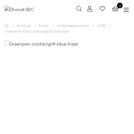
0
Aanbod
Koken
Keukenapparatuur
Grills
GreenPan Elite contactgrill blue haze