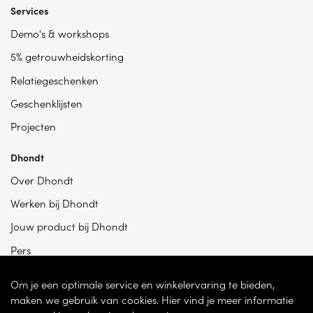
Services
Demo's & workshops
5% getrouwheidskorting
Relatiegeschenken
Geschenklijsten
Projecten
Dhondt
Over Dhondt
Werken bij Dhondt
Jouw product bij Dhondt
Pers
Om je een optimale service en winkelervaring te bieden,
maken we gebruik van cookies. Hier vind je meer informatie