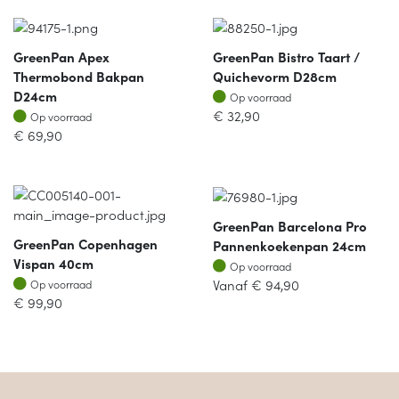
GreenPan Apex
GreenPan Bistro Taart /
Thermobond Bakpan
Quichevorm D28cm
Op voorraad
D24cm
Op voorraad
Op voorraad
€
32,90
Op voorraad
€
69,90
GreenPan Barcelona Pro
GreenPan Copenhagen
Pannenkoekenpan 24cm
Vispan 40cm
Op voorraad
Op voorraad
Op voorraad
Vanaf
€
94,90
Op voorraad
€
99,90