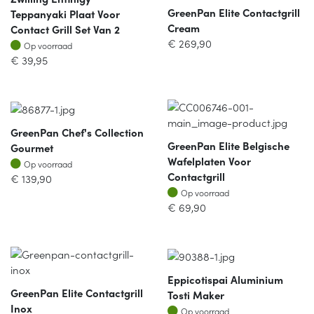
GreenPan Elite Contactgrill
Teppanyaki Plaat Voor
Cream
Contact Grill Set Van 2
€
269,90
Op voorraad
Op voorraad
€
39,95
GreenPan Chef's Collection
GreenPan Elite Belgische
Gourmet
Wafelplaten Voor
Op voorraad
Op voorraad
Contactgrill
€
139,90
Op voorraad
Op voorraad
€
69,90
Eppicotispai Aluminium
GreenPan Elite Contactgrill
Tosti Maker
Inox
Op voorraad
Op voorraad