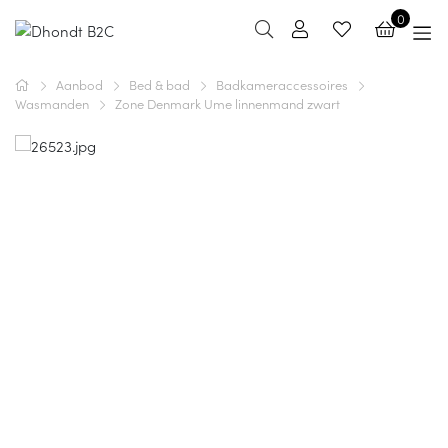
0
Aanbod
Bed & bad
Badkameraccessoires
Wasmanden
Zone Denmark Ume linnenmand zwart