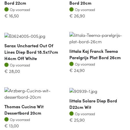
Bord 22cm
Bord 20cm
Op voorraad
Op voorraad
Op voorraad
Op voorraad
€
16,50
€
26,90
Serax Uncharted Out Of
Iittala Kaj Franck Teema
Lines Diep Bord 18.5x17cm
Parelgrijs Plat Bord 26cm
H4cm Off White
Op voorraad
Op voorraad
Op voorraad
Op voorraad
€
24,90
€
28,00
Iittala Solare Diep Bord
Thomas Cucina Wit
D22cm Wit
Dessertbord 20cm
Op voorraad
Op voorraad
Op voorraad
€
25,90
Op voorraad
€
13,00