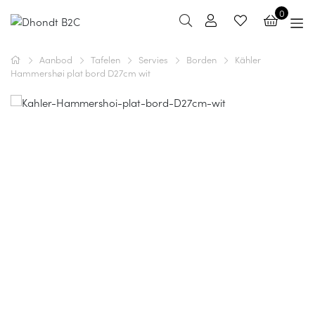
0
Aanbod
Tafelen
Servies
Borden
Kähler
Hammershøi plat bord D27cm wit