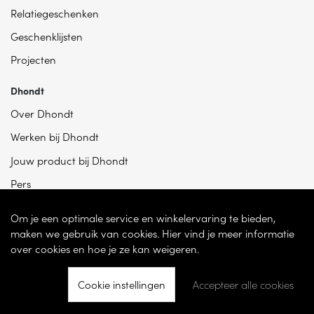
Relatiegeschenken
Geschenklijsten
Projecten
Dhondt
Over Dhondt
Werken bij Dhondt
Jouw product bij Dhondt
Pers
Om je een optimale service en winkelervaring te bieden,
maken we gebruik van cookies. Hier vind je meer informatie
over cookies en hoe je ze kan weigeren.
Cookie instellingen
Accepteer alle cookies
© 2026 - Dhondt Interieur NV – Ondernemingsnummer BE 0865 787 950 –