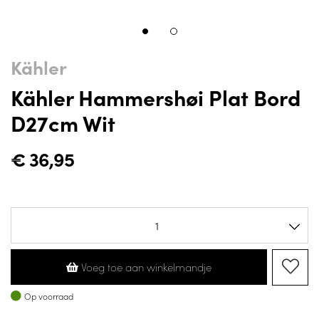
Kähler
Kähler Hammershøi Plat Bord
D27cm Wit
€
36,95
Voeg toe aan winkelmandje
Op voorraad
Op voorraad