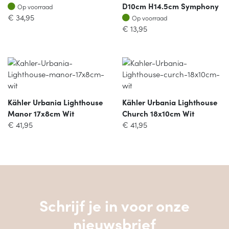
Op voorraad
D10cm H14.5cm Symphony
Op voorraad
Op voorraad
€
34,95
Op voorraad
€
13,95
Kähler Urbania Lighthouse
Kähler Urbania Lighthouse
Manor 17x8cm Wit
Church 18x10cm Wit
€
41,95
€
41,95
Schrijf je in voor onze
nieuwsbrief