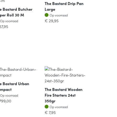
The Bastard Drip Pan
e Bastard Butcher
Large
Op voorraad
per Roll 30 M
Op voorraad
Op voorraad
€
29,95
Op voorraad
27,95
e Bastard Urban
mpact
The Bastard Wooden
Op voorraad
Fire Starters 24st
Op voorraad
799,00
350gr
Op voorraad
Op voorraad
€
7,95