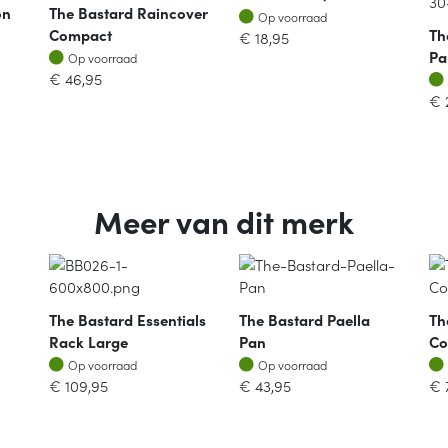
on
The Bastard Raincover
Op voorraad
Op voorraad
Compact
Th
€
18,95
Op voorraad
Pa
Op voorraad
€
46,95
€
Meer van dit merk
The Bastard Essentials
The Bastard Paella
Th
Rack Large
Pan
Co
Op voorraad
Op voorraad
Op voorraad
Op voorraad
€
109,95
€
43,95
€