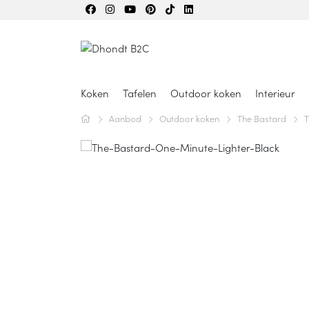
Koken
Tafelen
Outdoor koken
Interieur
Aanbod
Outdoor koken
The Bastard
T