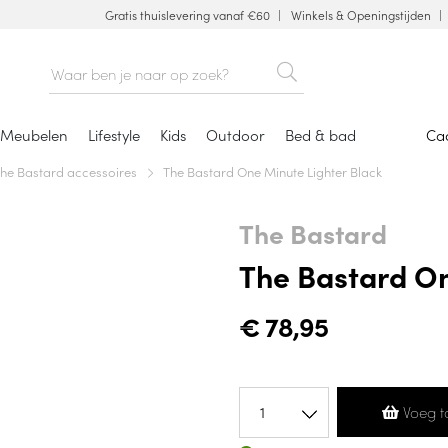
Gratis thuislevering vanaf €60
Winkels & Openingstijden
Meubelen
Lifestyle
Kids
Outdoor
Bed & bad
Ca
he Bastard accessoires
The Bastard One Minute Lighter Black
The Bastard
The Bastard On
€
78,95
Voeg t