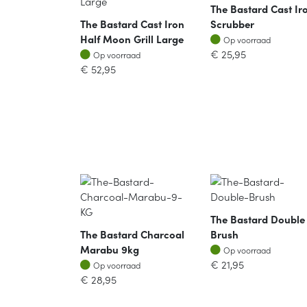
The Bastard Cast Ir
The Bastard Cast Iron
Scrubber
Op voorraad
Half Moon Grill Large
Op voorraad
Op voorraad
€
25,95
Op voorraad
€
52,95
The Bastard Double
The Bastard Charcoal
Brush
Op voorraad
Marabu 9kg
Op voorraad
Op voorraad
€
21,95
Op voorraad
€
28,95