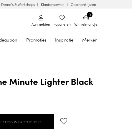
Demo's & Workshops
Klantenservice
Geschenklijsten
0
Aanmelden
Favorieten
Winkelmandje
deaubon
Promoties
Inspiratie
Merken
e Minute Lighter Black
oe aan winkelmandje