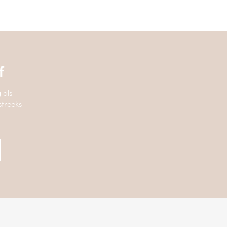
f
 als
streeks