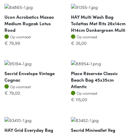
Ucon Acrobatics Masao
HAY Multi Wash Bag
Medium Rugzak Lotus
Toilettas Met Rits 26x14cm
Rood
H14cm Donkergroen Multi
Op voorraad
Op voorraad
Op voorraad
Op voorraad
€
79,99
€
35,00
Secrid Envelope Vintage
Place Réservée Classic
Cognac
Beach Bag 45x35cm
Op voorraad
Atlantic
Op voorraad
Op voorraad
€
79,00
Op voorraad
€
115,00
HAY Grid Everyday Bag
Secrid Miniwallet Veg