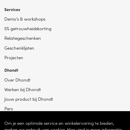
Services
Demo's & workshops
5% getrouwheidskorting
Relatiegeschenken
Geschenklijsten
Projecten
Dhondt
Over Dhondt
Werken bij Dhondt
Jouw product bij Dhondt
Pers
Om je een optimale service en winkelervaring te bieden,
maken we gebruik van cookies. Hier vind je meer informatie