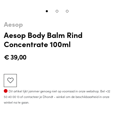
Aesop
Aesop Body Balm Rind
Concentrate 100ml
€
39,00
Op voorraad
Dit artikel lijkt jammer genoeg niet op voorraad in onze webshop. Bel
+32
50 40 00 13
of contacteer je Dhondt - winkel om de beschikbaarheid in onze
winkel na te gaan.