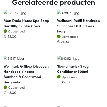
Gerelateerde producten
Mon Dada Home Spa Soap
Wellmark Refill Handzeep
Bar 100gr - Black Sea
1L Echoes Of Kindness
Op voorraad
Ivory
Op voorraad
Op voorraad
€
22,00
Op voorraad
€
21,00
Wellmark Giftbox Discover:
Skandinavisk Skog
Handzeep + Kaars -
Conditioner 500ml
Op voorraad
Bamboo & Cedarwood
Op voorraad
Burgundy
€
35,00
Op voorraad
Op voorraad
€
43,00