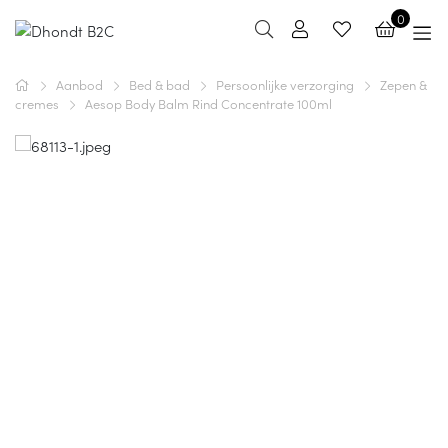
0
Aanbod
Bed & bad
Persoonlijke verzorging
Zepen &
cremes
Aesop Body Balm Rind Concentrate 100ml