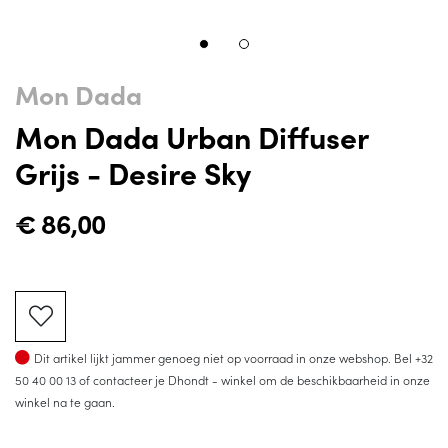
Mon Dada
Mon Dada Urban Diffuser
Grijs - Desire Sky
€
86,00
Op voorraad
Dit artikel lijkt jammer genoeg niet op voorraad in onze webshop. Bel
+32
50 40 00 13
of contacteer je Dhondt - winkel om de beschikbaarheid in onze
winkel na te gaan.