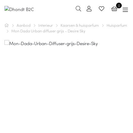
0
Aanbod
Interieur
Kaarsen & huisparfum
Huisparfum
Mon Dada Urban diffuser grijs - Desire Sky