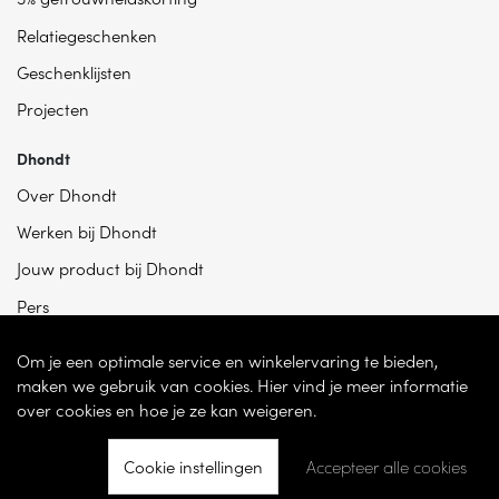
Relatiegeschenken
Geschenklijsten
Projecten
Dhondt
Over Dhondt
Werken bij Dhondt
Jouw product bij Dhondt
Pers
Om je een optimale service en winkelervaring te bieden,
maken we gebruik van cookies. Hier vind je meer informatie
over cookies en hoe je ze kan weigeren.
Cookie instellingen
Accepteer alle cookies
© 2026 - Dhondt Interieur NV – Ondernemingsnummer BE 0865 787 950 –