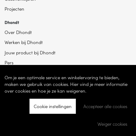
Projecten
Dhondt
Over Dhondt
Werken bij Dhondt
Jouw product bij Dhondt
Pers
Om je een optimale service en winkelervaring te bieden,
maken we gebruik van cookies. Hier vind je meer informatie
over cookies en hoe je ze kan weigeren.
Cookie instellingen
Accepteer alle cookies
© 2026 - Dhondt Interieur NV – Ondernemingsnummer BE 0865 787 950 –
Torhoutsesteenweg 100, 8200 Sint-Andries -
Cookie instellingen
-
Weiger cookies
Ontwikkeld door
Becosoft