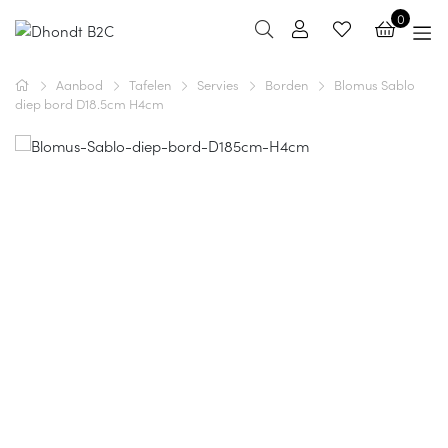
0
Aanbod
Tafelen
Servies
Borden
Blomus Sablo
diep bord D18.5cm H4cm