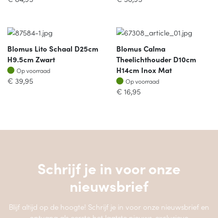
Blomus Lito Schaal D25cm
Blomus Calma
H9.5cm Zwart
Theelichthouder D10cm
Op voorraad
H14cm Inox Mat
Op voorraad
Op voorraad
€
39,95
Op voorraad
€
16,95
Schrijf je in voor onze
nieuwsbrief
Blijf altijd op de hoogte! Schrijf je in voor onze nieuwsbrief en
ontvang als eerste het laatste nieuws, exclusieve