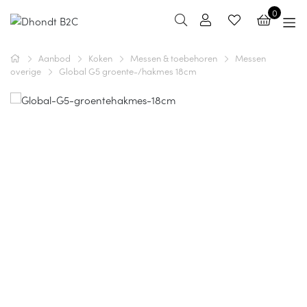
0
Aanbod
Koken
Messen & toebehoren
Messen
overige
Global G5 groente-/hakmes 18cm