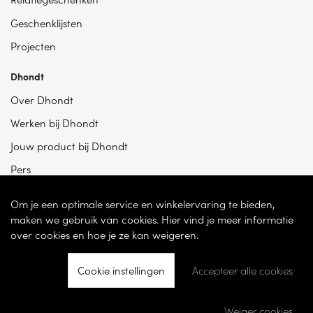
Geschenklijsten
Projecten
Dhondt
Over Dhondt
Werken bij Dhondt
Jouw product bij Dhondt
Pers
Om je een optimale service en winkelervaring te bieden,
maken we gebruik van cookies. Hier vind je meer informatie
over cookies en hoe je ze kan weigeren.
Cookie instellingen
Accepteer alle cookies
© 2026 - Dhondt Interieur NV – Ondernemingsnummer BE 0865 787 950 –
Torhoutsesteenweg 100, 8200 Sint-Andries -
Cookie instellingen
-
Weiger cookies