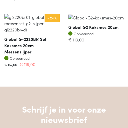
- 24 %
Global G2 Koksmes 20cm
Op voorraad
Op voorraad
Global G-2220BR Set
€
119,00
Koksmes 20cm +
Messenslijper
Op voorraad
Op voorraad
€
119,00
€
157,00
Schrijf je in voor onze
nieuwsbrief