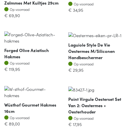
Zalmmes Met Kuiltjes 29cm
Op voorraad
Op voorraad
Op voorraad
€
34,95
Op voorraad
€
69,90
Laguiole Style De Vie
Forged Olive Aziatisch
Oestermes M/siliconen
Hakmes
Handbeschermer
Op voorraad
Op voorraad
Op voorraad
Op voorraad
€
119,95
€
29,95
Point Virgule Oesterset Set
Wüsthof Gourmet Hakmes
Van 2: Oestermes +
16cm
Oesterhouder
Op voorraad
Op voorraad
Op voorraad
Op voorraad
€
89,00
€
17,95