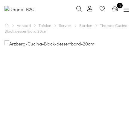
0
Aanbod
Tafelen
Servies
Borden
Thomas Cucina
Black dessertbord 20cm