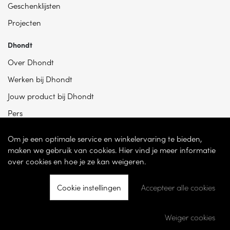
Geschenklijsten
Projecten
Dhondt
Over Dhondt
Werken bij Dhondt
Jouw product bij Dhondt
Pers
Om je een optimale service en winkelervaring te bieden,
maken we gebruik van cookies. Hier vind je meer informatie
over cookies en hoe je ze kan weigeren.
Cookie instellingen
Accepteer alle cookies
© 2026 - Dhondt Interieur NV – Ondernemingsnummer BE 0865 787 950 –
Torhoutsesteenweg 100, 8200 Sint-Andries -
Cookie instellingen
-
Weiger cookies
Ontwikkeld door
Becosoft