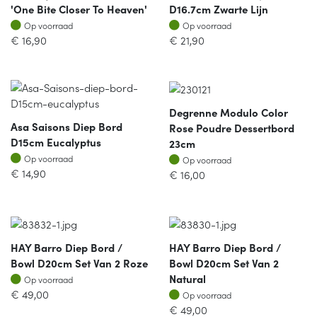
'one Bite Closer To Heaven'
D16.7cm Zwarte Lijn
Op voorraad
Op voorraad
Op voorraad
Op voorraad
€
16,90
€
21,90
Degrenne Modulo Color
Asa Saisons Diep Bord
Rose Poudre Dessertbord
D15cm Eucalyptus
23cm
Op voorraad
Op voorraad
Op voorraad
Op voorraad
€
14,90
€
16,00
HAY Barro Diep Bord /
HAY Barro Diep Bord /
Bowl D20cm Set Van 2 Roze
Bowl D20cm Set Van 2
Op voorraad
Natural
Op voorraad
Op voorraad
€
49,00
Op voorraad
€
49,00