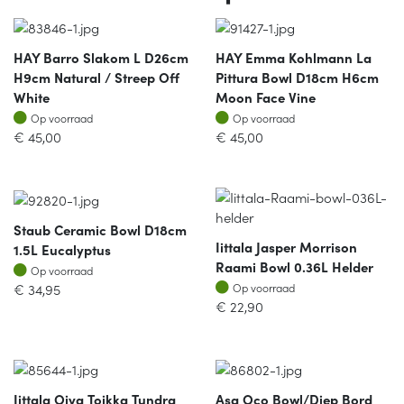
HAY Barro Slakom L D26cm
HAY Emma Kohlmann La
H9cm Natural / Streep Off
Pittura Bowl D18cm H6cm
White
Moon Face Vine
Op voorraad
Op voorraad
Op voorraad
Op voorraad
€
45,00
€
45,00
Staub Ceramic Bowl D18cm
Iittala Jasper Morrison
1.5L Eucalyptus
Raami Bowl 0.36L Helder
Op voorraad
Op voorraad
Op voorraad
€
34,95
Op voorraad
€
22,90
Iittala Oiva Toikka Tundra
Asa Oco Bowl/diep Bord