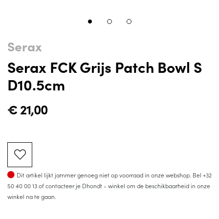
Serax
Serax FCK Grijs Patch Bowl S
D10.5cm
€
21,00
Op voorraad
Dit artikel lijkt jammer genoeg niet op voorraad in onze webshop. Bel
+32
50 40 00 13
of contacteer je Dhondt - winkel om de beschikbaarheid in onze
winkel na te gaan.