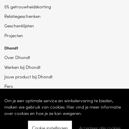
5% getrouwheidskorting
Relatiegeschenken
Geschenklijsten
Projecten
Dhondt
Over Dhondt
Werken bij Dhondt
Jouw product bij Dhondt
Pers
Om je een optimale service en winkelervaring te bieden,
maken we gebruik van cookies. Hier vind je meer informatie
over cookies en hoe je ze kan weigeren.
Cookie instellingen
Accepteer alle cookies