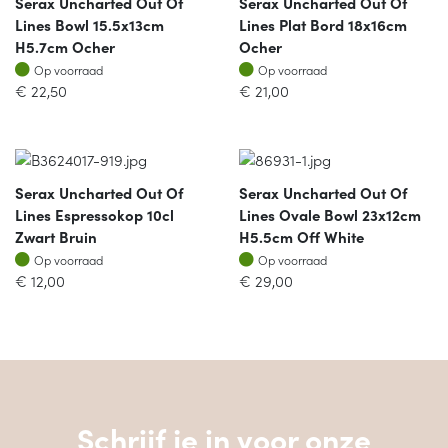
Serax Uncharted Out Of
Serax Uncharted Out Of
Lines Bowl 15.5x13cm
Lines Plat Bord 18x16cm
H5.7cm Ocher
Ocher
Op voorraad
Op voorraad
Op voorraad
Op voorraad
€
22,50
€
21,00
Serax Uncharted Out Of
Serax Uncharted Out Of
Lines Espressokop 10cl
Lines Ovale Bowl 23x12cm
Zwart Bruin
H5.5cm Off White
Op voorraad
Op voorraad
Op voorraad
Op voorraad
€
12,00
€
29,00
Schrijf je in voor onze