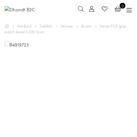
0
Aanbod
Tafelen
Servies
Bowls
Serax FCK grijs
patch bowl S D10.5cm