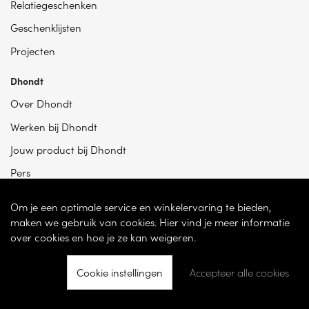
Relatiegeschenken
Geschenklijsten
Projecten
Dhondt
Over Dhondt
Werken bij Dhondt
Jouw product bij Dhondt
Pers
Om je een optimale service en winkelervaring te bieden,
maken we gebruik van cookies. Hier vind je meer informatie
over cookies en hoe je ze kan weigeren.
Cookie instellingen
Accepteer alle cookies
© 2026 - Dhondt Interieur NV – Ondernemingsnummer BE 0865 787 950 –
Torhoutsesteenweg 100, 8200 Sint-Andries -
Cookie instellingen
-