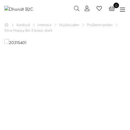
0
Aanbod
Interieur
Huishouden
Prullenmanden
Vitra Happy Bin S basic dark