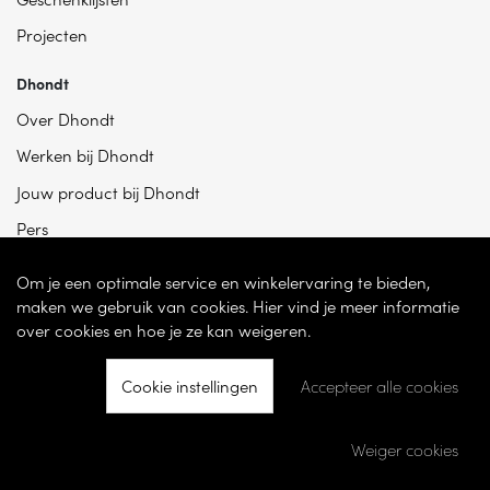
Projecten
Dhondt
Over Dhondt
Werken bij Dhondt
Jouw product bij Dhondt
Pers
Om je een optimale service en winkelervaring te bieden,
maken we gebruik van cookies. Hier vind je meer informatie
over cookies en hoe je ze kan weigeren.
Cookie instellingen
Accepteer alle cookies
© 2026 - Dhondt Interieur NV – Ondernemingsnummer BE 0865 787 950 –
Torhoutsesteenweg 100, 8200 Sint-Andries -
Cookie instellingen
-
Weiger cookies
Ontwikkeld door
Becosoft