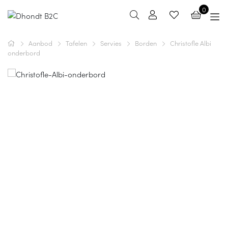
0
Aanbod
Tafelen
Servies
Borden
Christofle Albi
onderbord