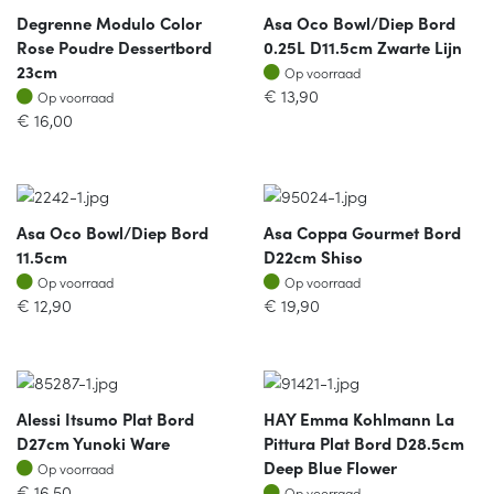
Degrenne Modulo Color
Asa Oco Bowl/diep Bord
Rose Poudre Dessertbord
0.25L D11.5cm Zwarte Lijn
Op voorraad
23cm
Op voorraad
Op voorraad
€
13,90
Op voorraad
€
16,00
Asa Oco Bowl/diep Bord
Asa Coppa Gourmet Bord
11.5cm
D22cm Shiso
Op voorraad
Op voorraad
Op voorraad
Op voorraad
€
12,90
€
19,90
Alessi Itsumo Plat Bord
HAY Emma Kohlmann La
D27cm Yunoki Ware
Pittura Plat Bord D28.5cm
Op voorraad
Deep Blue Flower
Op voorraad
Op voorraad
€
16,50
Op voorraad