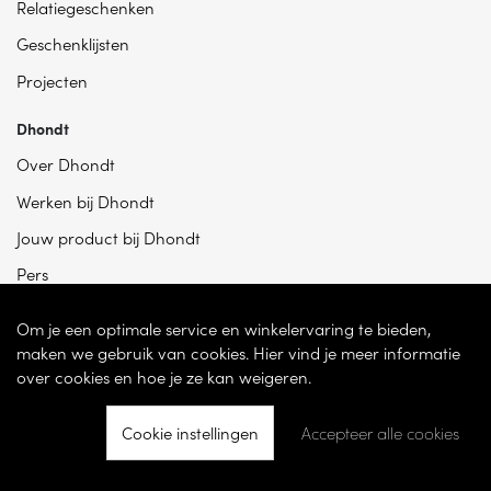
Relatiegeschenken
Geschenklijsten
Projecten
Dhondt
Over Dhondt
Werken bij Dhondt
Jouw product bij Dhondt
Pers
Om je een optimale service en winkelervaring te bieden,
maken we gebruik van cookies. Hier vind je meer informatie
over cookies en hoe je ze kan weigeren.
Cookie instellingen
Accepteer alle cookies
© 2026 - Dhondt Interieur NV – Ondernemingsnummer BE 0865 787 950 –
Torhoutsesteenweg 100, 8200 Sint-Andries -
Cookie instellingen
-