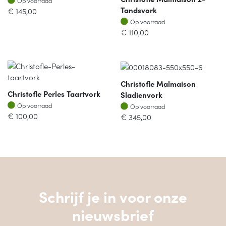
Op voorraad
Tandsvork
€
145,00
Op voorraad
Op voorraad
€
110,00
Christofle Malmaison
Christofle Perles Taartvork
Sladienvork
Op voorraad
Op voorraad
Op voorraad
Op voorraad
€
100,00
€
345,00
Schrijf je in voor onze
nieuwsbrief