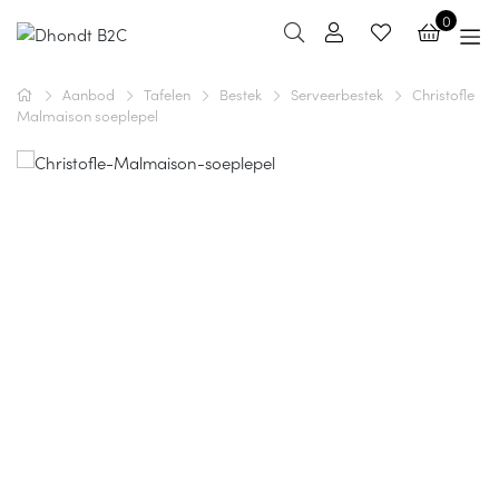
0
Aanbod
Tafelen
Bestek
Serveerbestek
Christofle
Malmaison soeplepel