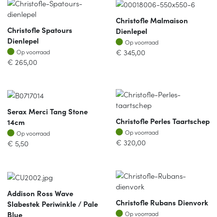
Christofle Malmaison
Christofle Spatours
Dienlepel
Dienlepel
Op voorraad
Op voorraad
Op voorraad
€
345,00
Op voorraad
€
265,00
Serax Merci Tang Stone
Christofle Perles Taartschep
14cm
Op voorraad
Op voorraad
Op voorraad
Op voorraad
€
320,00
€
5,50
Addison Ross Wave
Christofle Rubans Dienvork
Slabestek Periwinkle / Pale
Op voorraad
Blue
Op voorraad