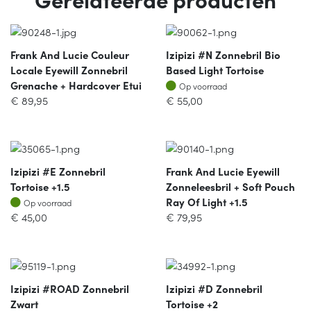
Frank And Lucie Couleur
Izipizi #N Zonnebril Bio
Locale Eyewill Zonnebril
Based Light Tortoise
Op voorraad
Grenache + Hardcover Etui
Op voorraad
€
89,95
€
55,00
Izipizi #E Zonnebril
Frank And Lucie Eyewill
Tortoise +1.5
Zonneleesbril + Soft Pouch
Op voorraad
Ray Of Light +1.5
Op voorraad
€
45,00
€
79,95
Izipizi #ROAD Zonnebril
Izipizi #D Zonnebril
Zwart
Tortoise +2