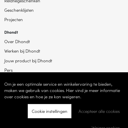
Relatiegeschenken
Geschenklijsten
Projecten
Dhondt
Over Dhondt
Werken bij Dhondt
Jouw product bij Dhondt
Pers
Om je een optimale service en winkelervaring te bieden,
maken we gebruik van cookies. Hier vind je meer informatie
over cookies en hoe je ze kan weigeren.
Cookie instellingen
Accepteer alle cookies
© 2026 - Dhondt Interieur NV – Ondernemingsnummer BE 0865 787 950 –
Torhoutsesteenweg 100, 8200 Sint-Andries -
Cookie instellingen
-
Weiger cookies