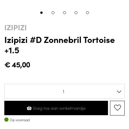
IZIPIZI
Izipizi #D Zonnebril Tortoise
+1.5
€
45,00
Voeg toe aan winkelmandje
Op voorraad
Op voorraad