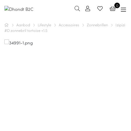
0
Aanbod
Lifestyle
Accessoires
Zonnebrillen
Izipizi
#D zonnebril tortoise +1.5