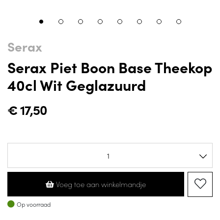
Serax
Serax Piet Boon Base Theekop
40cl Wit Geglazuurd
€
17,50
Voeg toe aan winkelmandje
Op voorraad
Op voorraad