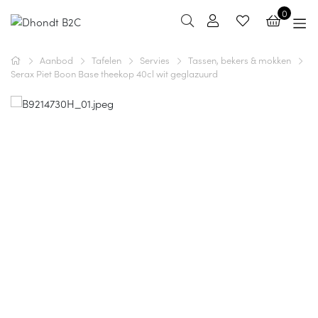
0
Aanbod
Tafelen
Servies
Tassen, bekers & mokken
Serax Piet Boon Base theekop 40cl wit geglazuurd