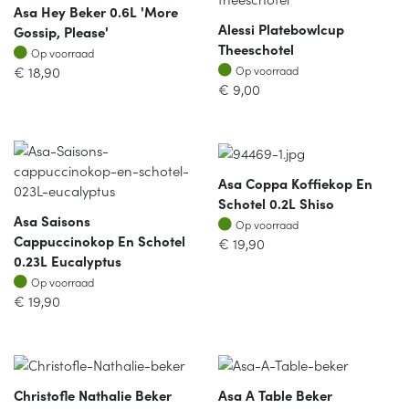
Asa Hey Beker 0.6L 'more
Alessi Platebowlcup
Gossip, Please'
Theeschotel
Op voorraad
Op voorraad
Op voorraad
€
18,90
Op voorraad
€
9,00
Asa Coppa Koffiekop En
Schotel 0.2L Shiso
Asa Saisons
Op voorraad
Op voorraad
Cappuccinokop En Schotel
€
19,90
0.23L Eucalyptus
Op voorraad
Op voorraad
€
19,90
Christofle Nathalie Beker
Asa A Table Beker