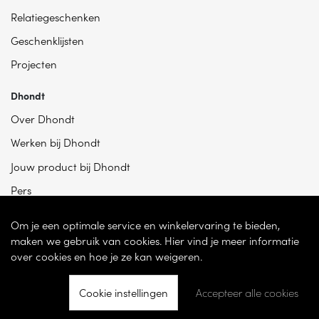
Relatiegeschenken
Geschenklijsten
Projecten
Dhondt
Over Dhondt
Werken bij Dhondt
Jouw product bij Dhondt
Pers
Om je een optimale service en winkelervaring te bieden,
maken we gebruik van cookies. Hier vind je meer informatie
over cookies en hoe je ze kan weigeren.
Cookie instellingen
Accepteer alle cookies
© 2026 - Dhondt Interieur NV – Ondernemingsnummer BE 0865 787 950 –