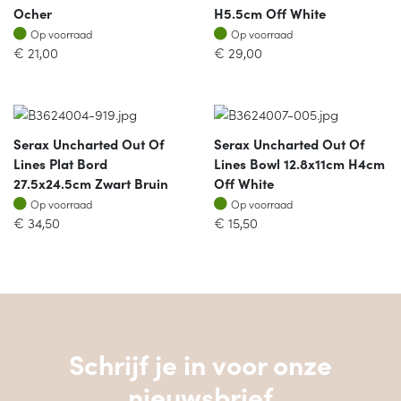
Ocher
H5.5cm Off White
Op voorraad
Op voorraad
Op voorraad
Op voorraad
€
21,00
€
29,00
Serax Uncharted Out Of
Serax Uncharted Out Of
Lines Plat Bord
Lines Bowl 12.8x11cm H4cm
27.5x24.5cm Zwart Bruin
Off White
Op voorraad
Op voorraad
Op voorraad
Op voorraad
€
34,50
€
15,50
Schrijf je in voor onze
nieuwsbrief