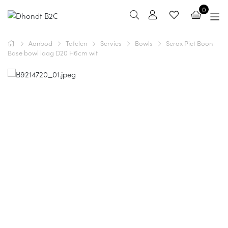
0
Aanbod
Tafelen
Servies
Bowls
Serax Piet Boon
Base bowl laag D20 H6cm wit