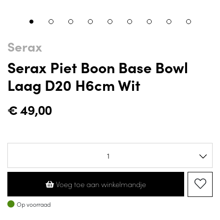
Serax
Serax Piet Boon Base Bowl
Laag D20 H6cm Wit
€
49,00
Voeg toe aan winkelmandje
Op voorraad
Op voorraad