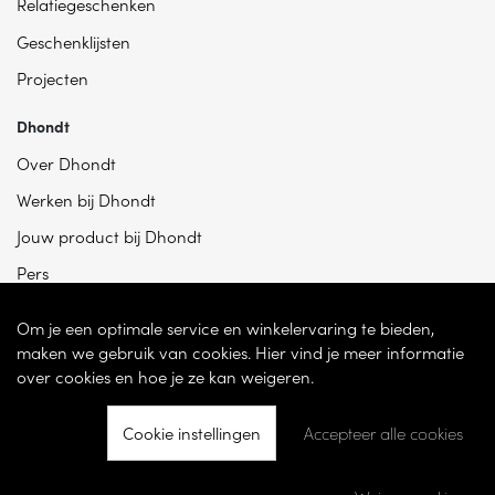
Relatiegeschenken
Geschenklijsten
Projecten
Dhondt
Over Dhondt
Werken bij Dhondt
Jouw product bij Dhondt
Pers
Om je een optimale service en winkelervaring te bieden,
maken we gebruik van cookies. Hier vind je meer informatie
over cookies en hoe je ze kan weigeren.
Cookie instellingen
Accepteer alle cookies
© 2026 - Dhondt Interieur NV – Ondernemingsnummer BE 0865 787 950 –
Torhoutsesteenweg 100, 8200 Sint-Andries -
Cookie instellingen
-