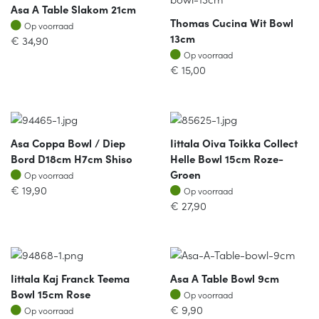
Asa A Table Slakom 21cm
Thomas Cucina Wit Bowl
Op voorraad
Op voorraad
13cm
€
34,90
Op voorraad
Op voorraad
€
15,00
Asa Coppa Bowl / Diep
Iittala Oiva Toikka Collect
Bord D18cm H7cm Shiso
Helle Bowl 15cm Roze-
Op voorraad
Groen
Op voorraad
Op voorraad
€
19,90
Op voorraad
€
27,90
Iittala Kaj Franck Teema
Asa A Table Bowl 9cm
Op voorraad
Bowl 15cm Rose
Op voorraad
Op voorraad
€
9,90
Op voorraad