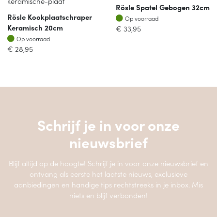
Rösle Spatel Gebogen 32cm
Rösle Kookplaatschraper
Op voorraad
Op voorraad
Keramisch 20cm
€
33,95
Op voorraad
Op voorraad
€
28,95
Schrijf je in voor onze
nieuwsbrief
Blijf altijd op de hoogte! Schrijf je in voor onze nieuwsbrief en
ontvang als eerste het laatste nieuws, exclusieve
aanbiedingen en handige tips rechtstreeks in je inbox. Mis
niets en blijf verbonden!