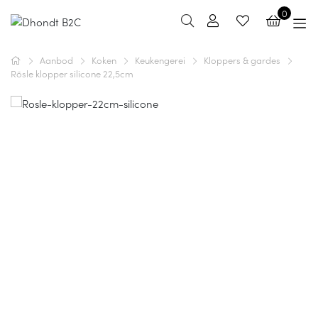
0
Aanbod
Koken
Keukengerei
Kloppers & gardes
Rösle klopper silicone 22,5cm