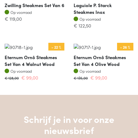
Zwilling Steakmes Set Van 6
Laguiole P. Starck
Op voorraad
Steakmes Inox
Op voorraad
Op voorraad
€
119,00
Op voorraad
€
122,50
- 22 %
- 26 %
Eternum Ornô Steakmes
Eternum Ornô Steakmes
Set Van 4 Walnut Wood
Set Van 4 Olive Wood
Op voorraad
Op voorraad
Op voorraad
Op voorraad
€
99,00
€
99,00
€
128,00
€
135,00
Schrijf je in voor onze
nieuwsbrief