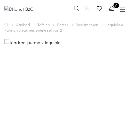
0
Aanbod
Tafelen
Bestek
Steakmessen
Laguiole A.
Putman steakmes ebene set van 2