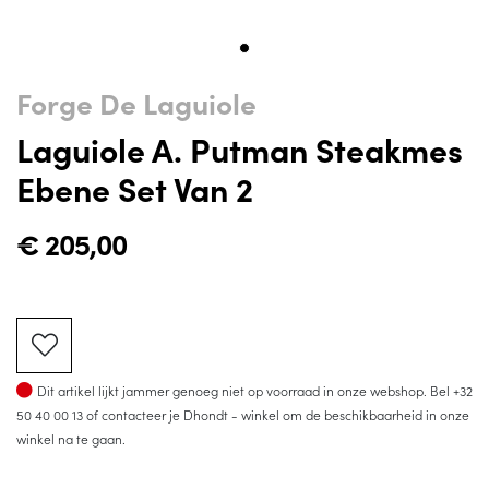
Forge De Laguiole
Laguiole A. Putman Steakmes
Ebene Set Van 2
€
205,00
Op voorraad
Dit artikel lijkt jammer genoeg niet op voorraad in onze webshop. Bel
+32
50 40 00 13
of contacteer je Dhondt - winkel om de beschikbaarheid in onze
winkel na te gaan.