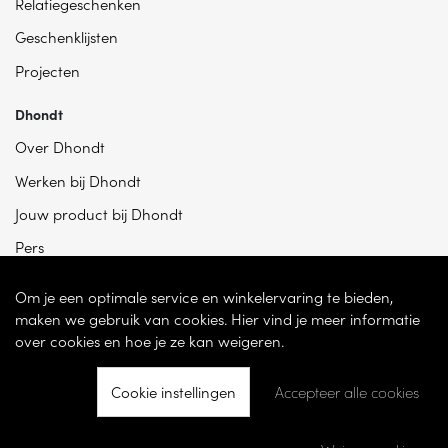
Relatiegeschenken
Geschenklijsten
Projecten
Dhondt
Over Dhondt
Werken bij Dhondt
Jouw product bij Dhondt
Pers
Om je een optimale service en winkelervaring te bieden,
maken we gebruik van cookies. Hier vind je meer informatie
over cookies en hoe je ze kan weigeren.
Cookie instellingen
Accepteer alle cookies
© 2026 - Dhondt Interieur NV – Ondernemingsnummer BE 0865 787 950 –
Torhoutsesteenweg 100, 8200 Sint-Andries -
Cookie instellingen
-