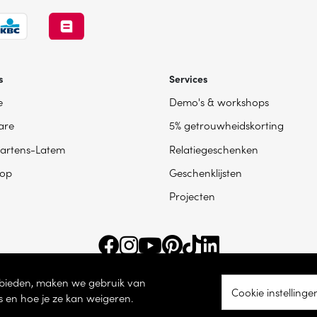
s
Services
e
Demo's & workshops
are
5% getrouwheidskorting
artens-Latem
Relatiegeschenken
op
Geschenklijsten
Projecten
e bieden, maken we gebruik van
Cookie instellinge
s en hoe je ze kan weigeren.
ingsnummer BE 0865 787 950 – Torhoutsesteenweg 100, 8200 Sint-Andries -
Coo