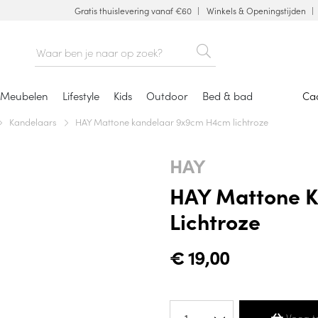
Gratis thuislevering vanaf €60
Winkels & Openingstijden
Meubelen
Lifestyle
Kids
Outdoor
Bed & bad
Ca
Kandelaars
HAY Mattone kandelaar 9x9cm H4cm lichtroze
HAY
HAY Mattone 
Lichtroze
€
19,00
Voeg t