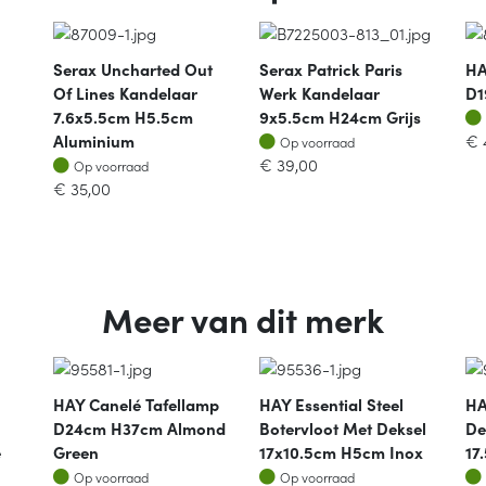
Serax Uncharted Out
Serax Patrick Paris
HA
Of Lines Kandelaar
Werk Kandelaar
D1
7.6x5.5cm H5.5cm
9x5.5cm H24cm Grijs
Op voorraad
Aluminium
€
Op voorraad
Op voorraad
€
39,00
Op voorraad
€
35,00
Meer van dit merk
HAY Canelé Tafellamp
HAY Essential Steel
HA
D24cm H37cm Almond
Botervloot Met Deksel
De
e
Green
17x10.5cm H5cm Inox
17
Op voorraad
Op voorraad
Op voorraad
Op voorraad