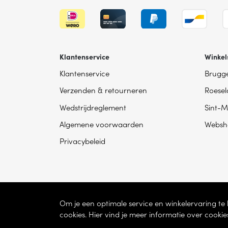
Klantenservice
Winkel
Klantenservice
Brugg
Verzenden & retourneren
Roesel
Wedstrijdreglement
Sint-M
Algemene voorwaarden
Websh
Privacybeleid
Om je een optimale service en winkelervaring t
cookies. Hier vind je meer informatie over cookie
© 2026 - Dhondt Interieur NV – Ondernem