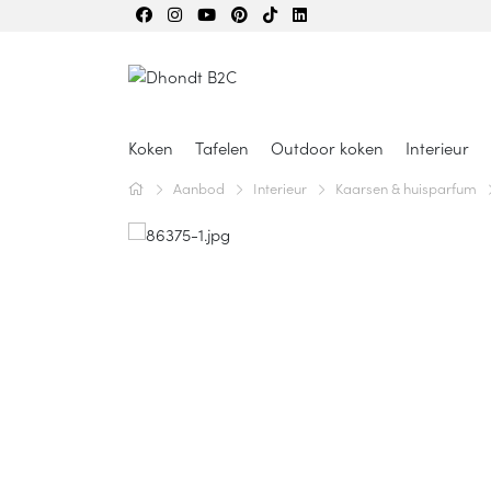
Koken
Tafelen
Outdoor koken
Interieur
Aanbod
Interieur
Kaarsen & huisparfum