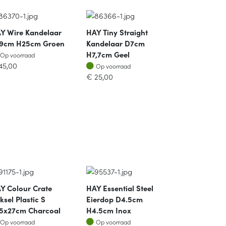
Y Wire Kandelaar
HAY Tiny Straight
9cm H25cm Groen
Kandelaar D7cm
Op voorraad
H7,7cm Geel
Op voorraad
Op voorraad
45,00
Op voorraad
€
25,00
Y Colour Crate
HAY Essential Steel
ksel Plastic S
Eierdop D4.5cm
.5x27cm Charcoal
H4.5cm Inox
Op voorraad
Op voorraad
Op voorraad
Op voorraad