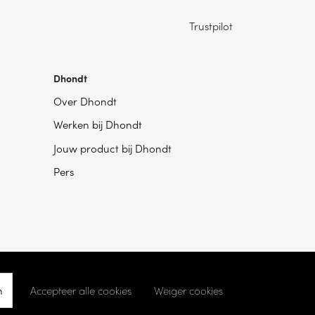
Trustpilot
Dhondt
Over Dhondt
Werken bij Dhondt
Jouw product bij Dhondt
Pers
n
Accepteer alle cookies
Weiger cookies
kie instellingen
- Ontwikkeld door
Becosoft