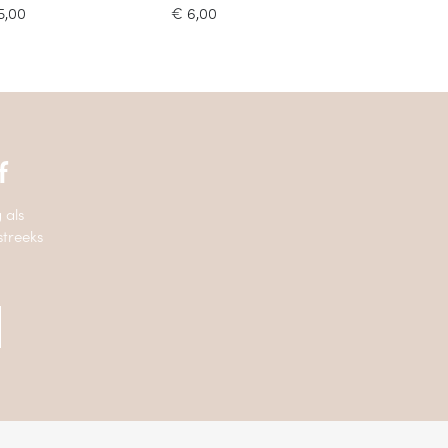
5,00
€
6,00
f
 als
streeks