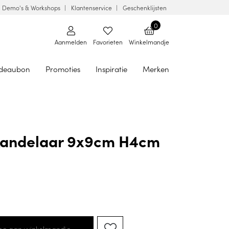
Demo's & Workshops
Klantenservice
Geschenklijsten
0
Aanmelden
Favorieten
Winkelmandje
deaubon
Promoties
Inspiratie
Merken
Kandelaar 9x9cm H4cm
oe aan winkelmandje