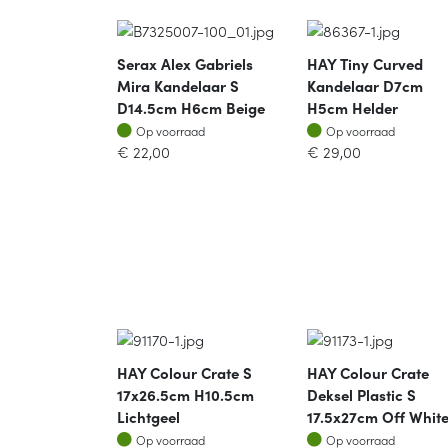
Serax Alex Gabriels
HAY Tiny Curved
Mira Kandelaar S
Kandelaar D7cm
D14.5cm H6cm Beige
H5cm Helder
Op voorraad
Op voorraad
Op voorraad
Op voorraad
€
22,00
€
29,00
HAY Colour Crate S
HAY Colour Crate
17x26.5cm H10.5cm
Deksel Plastic S
Lichtgeel
17.5x27cm Off Whit
Op voorraad
Op voorraad
Op voorraad
Op voorraad