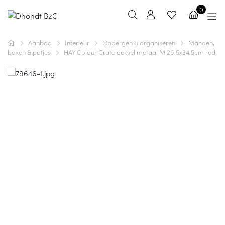
0
Aanbod
Interieur
Opbergen & organiseren
Manden,
boxen & potjes
HAY Colour Crate deksel metaal M 26.5x34.5cm red