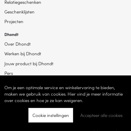
Relatiegeschenken
Geschenklijsten
Projecten
Dhondt
Over Dhondt
Werken bij Dhondt
Jouw product bij Dhondt
Pers
Om je een optimale service en winkelervaring te bieden,
maken we gebruik van cookies. Hier vind je meer informatie
over cookies en hoe je ze kan weigeren.
Cookie instellingen
Accepteer alle cookies
© 2026 - Dhondt Interieur NV – Ondernemingsnummer BE 0865 787 950 –
Torhoutsesteenweg 100, 8200 Sint-Andries -
Cookie instellingen
-