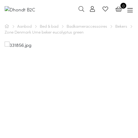
0
Aanbod
Bed & bad
Badkameraccessoires
Bekers
Zone Denmark Ume beker eucalyptus green