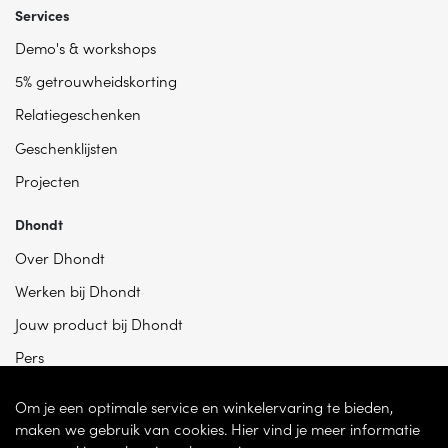
Services
Demo's & workshops
5% getrouwheidskorting
Relatiegeschenken
Geschenklijsten
Projecten
Dhondt
Over Dhondt
Werken bij Dhondt
Jouw product bij Dhondt
Pers
Om je een optimale service en winkelervaring te bieden,
maken we gebruik van cookies. Hier vind je meer informatie