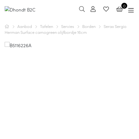
0
Aanbod
Tafelen
Servies
Borden
Serax Sergio
Herman Surface camogreen olijfbordje 16cm