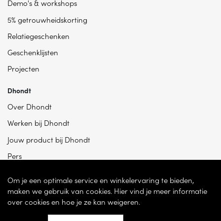
Demo's & workshops
5% getrouwheidskorting
Relatiegeschenken
Geschenklijsten
Projecten
Dhondt
Over Dhondt
Werken bij Dhondt
Jouw product bij Dhondt
Pers
Om je een optimale service en winkelervaring te bieden,
maken we gebruik van cookies. Hier vind je meer informatie
over cookies en hoe je ze kan weigeren.