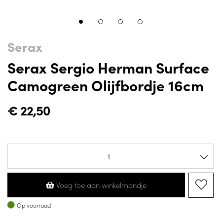
Serax
Serax Sergio Herman Surface
Camogreen Olijfbordje 16cm
€
22,50
Voeg toe aan winkelmandje
Op voorraad
Op voorraad