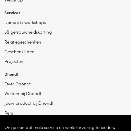
Services
Demo's & workshops
5% getrouwheidskorting
Relatiegeschenken
Geschenklijsten
Projecten
Dhondt
Over Dhondt
Werken bij Dhondt
Jouw product bij Dhondt
Pers
Om je een optimale service en winkelervaring te bieden,